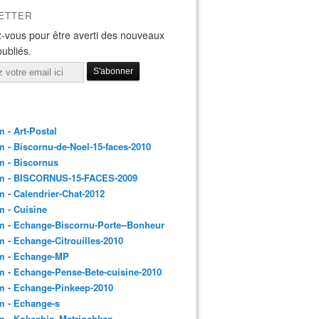
ETTER
-vous pour être averti des nouveaux
publiés.
 - Art-Postal
 - Biscornu-de-Noel-15-faces-2010
m - Biscornus
m - BISCORNUS-15-FACES-2009
 - Calendrier-Chat-2012
 - Cuisine
 - Echange-Biscornu-Porte--Bonheur
 - Echange-Citrouilles-2010
m - Echange-MP
 - Echange-Pense-Bete-cuisine-2010
m - Echange-Pinkeep-2010
m - Echange-s
m - Kokeshis_Matriochkas