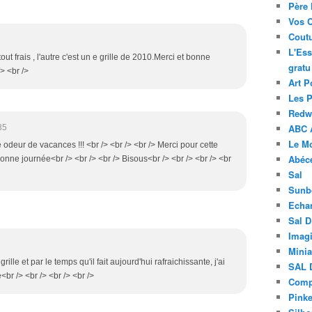
Père 
Vos 
Coutu
L'Ess
tout frais , l'autre c'est un e grille de 2010.Merci et bonne
gratu
> <br />
Art P
Les 
Redwo
ABC 
35
Le M
te odeur de vacances !!! <br /> <br /> <br /> Merci pour cette
Abéc
> Bonne journée<br /> <br /> <br /> Bisous<br /> <br /> <br /> <br
Sal
Sunb
Echa
Sal 
Imagi
Minia
rille et par le temps qu'il fait aujourd'hui rafraichissante, j'ai
SAL 
br /> <br /> <br /> <br />
Compt
Pinke