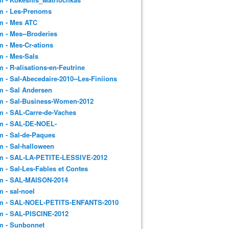
m - Les-Prenoms
m - Mes ATC
 - Mes--Broderies
 - Mes-Cr-ations
m - Mes-Sals
 - R-alisations-en-Feutrine
 - Sal-Abecedaire-2010--Les-Finiions
 - Sal Andersen
m - Sal-Business-Women-2012
 - SAL-Carre-de-Vaches
m - SAL-DE-NOEL-
 - Sal-de-Paques
 - Sal-halloween
m - SAL-LA-PETITE-LESSIVE-2012
 - Sal-Les-Fables et Contes
m - SAL-MAISON-2014
 - sal-noel
m - SAL-NOEL-PETITS-ENFANTS-2010
m - SAL-PISCINE-2012
m - Sunbonnet