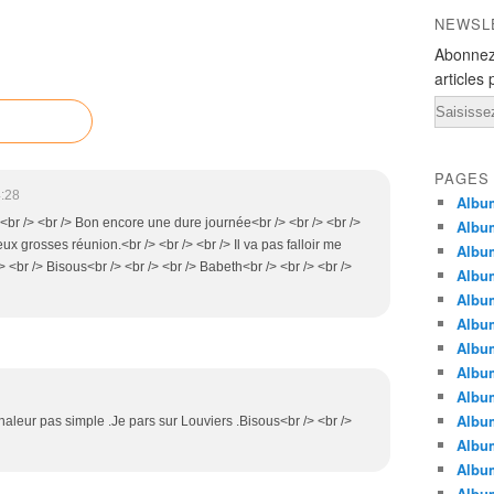
NEWSL
Abonnez
articles 
Email
PAGES
4:28
Album
 <br /> <br /> Bon encore une dure journée<br /> <br /> <br />
Album
deux grosses réunion.<br /> <br /> <br /> Il va pas falloir me
Albu
 <br /> Bisous<br /> <br /> <br /> Babeth<br /> <br /> <br />
Albu
Album
Album
Album
Album
Albu
Album
chaleur pas simple .Je pars sur Louviers .Bisous<br /> <br />
Albu
Albu
Albu