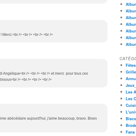
Album
Album
Albu
Album
Album
e ! Merci.<br /> <br /> <br /> <br />
Album
Album
CATÉG
Fêtes
Grill
di Angélique<br /> <br /> <br /> et merci pour tous ces
Annua
bisous<br /> <br /> <br /> <br />
Jeux_
Les 
Les C
Cuisi
L'uni
Bisco
ème abécédaire aujourd'hui, j'aime beaucoup, bravo. Bises
Brode
Fans