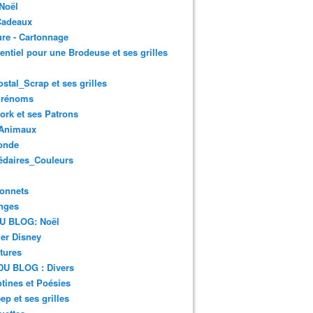
Noël
Cadeaux
re - Cartonnage
entiel pour une Brodeuse et ses grilles
ostal_Scrap et ses grilles
Prénoms
rk et ses Patrons
Animaux
onde
édaires_Couleurs
onnets
nges
DU BLOG: Noël
er Disney
tures
DU BLOG : Divers
ines et Poésies
ep et ses grilles