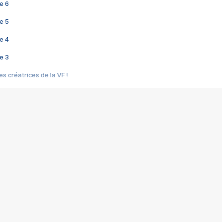
e 6
e 5
e 4
e 3
s créatrices de la VF !
e 2
e 1
e Mektoub My Love arrive enfin ! Rencontre avec Shaïn Boumedine et Sal
i : après Toni en famille
elle réalise le bouleversant Dites lui que je l'aime
ais ! Rencontre autour de Vie privée de Rebecca Zlotowski
 de Marguerite, Grave... Rencontre avec Ella Rumpf
 Les Rêveurs, un film intime sur la santé mentale