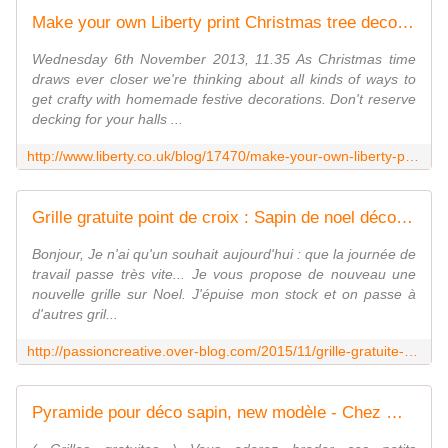
Make your own Liberty print Christmas tree decoration from Sew Magazine | Liberty.co.uk Blog
Wednesday 6th November 2013, 11.35 As Christmas time
draws ever closer we're thinking about all kinds of ways to
get crafty with homemade festive decorations. Don't reserve
decking for your halls ...
http://www.liberty.co.uk/blog/17470/make-your-own-liberty-print-christmas-tree-decoration/
Grille gratuite point de croix : Sapin de noel déco rouge - Le blog de Isabelle
Bonjour, Je n'ai qu'un souhait aujourd'hui : que la journée de
travail passe très vite... Je vous propose de nouveau une
nouvelle grille sur Noel. J'épuise mon stock et on passe à
d'autres gril...
http://passioncreative.over-blog.com/2015/11/grille-gratuite-point-de-croix-sapin-de-noel-deco-rouge.html?utm_source=_ob_email&utm_medium=_ob_notification&utm_campaign=_ob_pushmail
Pyramide pour déco sapin, new modèle - Chez Mamigoz