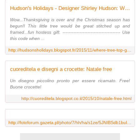
Hudson's Holidays - Designer Shirley Hudson: Where the tree top glistens....freebie
Wow...Thanksgiving is over and the Christmas season has
begun!! This little tree would be great stitched up and
framed...fun hostess gift. ------------------------------------- Use
this code when ...
http://hudsonsholidays.blogspot.fr/2015/11/where-tree-top-glistensfreebie.html?utm_source=feedburner&utm_medium=email&utm_campaign=Feed:+HudsonsHolidays-ShirleyHudson+(Hudson%27s+Holidays+-+Shirley+Hudson)
cuoreditela e disegni a crocette: Natale free
Un disegno piccolino pronto per essere ricamato. Free!
Buone crocette!
http://cuoreditela.blogspot.co.il/2015/10/natale-free.html
http://fotoforum.gazeta.pl/photo/7/hh/ha/s1ze/5JNIBSdb1bul3b453X.jpg