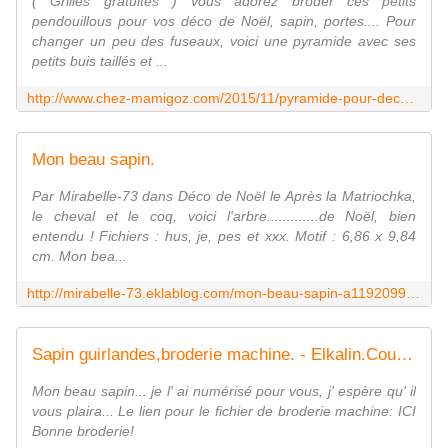
( Grilles gratuites ) Vous adorez broder ces petits
pendouillous pour vos déco de Noël, sapin, portes.... Pour
changer un peu des fuseaux, voici une pyramide avec ses
petits buis taillés et ...
http://www.chez-mamigoz.com/2015/11/pyramide-pour-deco-sapin-new-modele.html?utm_source=_ob_email&utm_medium=_ob_notification&utm_campaign=_ob_pushmail
Mon beau sapin.
Par Mirabelle-73 dans Déco de Noël le Après la Matriochka,
le cheval et le coq, voici l'arbre.............de Noël, bien
entendu ! Fichiers : hus, je, pes et xxx. Motif : 6,86 x 9,84
cm. Mon bea...
http://mirabelle-73.eklablog.com/mon-beau-sapin-a119209920
Sapin guirlandes,broderie machine. - Elkalin.Couture, fait main.
Mon beau sapin... je l' ai numérisé pour vous, j' espère qu' il
vous plaira... Le lien pour le fichier de broderie machine: ICI
Bonne broderie!