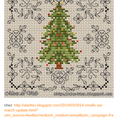
chez
http://alarttex.blogspot.com/2014/03/2014-smalls-sal-
march-update.html?
utm_source=feedburner&utm_medium=email&utm_campaign=Fe