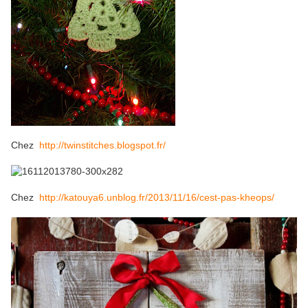
Chez
http://twinstitches.blogspot.fr/
Chez
http://katouya6.unblog.fr/2013/11/16/cest-pas-kheops/