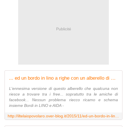
Publicité
... ed un bordo in lino a righe con un alberello di natale free - Blog di iltelaiopovolaro.over-blog.it
L'ennesima versione di questo alberello che qualcuna non
riesce a trovare tra i free... sopratutto tra le amiche di
facebook... Nessun problema riecco ricamo e schema
insieme Bordi in LINO e AIDA -
http://iltelaiopovolaro.over-blog.it/2015/11/ed-un-bordo-in-lino-a-righe-con-un-alberello-di-natale-free.html