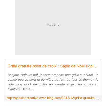
Publicité
Grille gratuite point de croix : Sapin de Noel rigolo - Le blog de Isabelle
Bonjour, Aujourd'hui, je vous propose une grille sur Noel. Je
pense que ce sera la dernière de l'année (sur ce thème), je
vide mon stock de grilles en attente et je n'en ai pas vu
d'autres. Dema...
http://passioncreative.over-blog.com/2015/12/grille-gratuite-point-de-croix-sapin-de-noel-rigolo.html?utm_source=_ob_email&utm_medium=_ob_notification&utm_campaign=_ob_pushmail