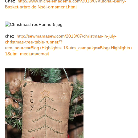
Chez
http://www.michelemademe.com/2013/07/tutorial-Berry-
Basket-arbre de Noël-ornament.html
chez
http://sewmamasew.com/2013/07/christmas-in-july-
christmas-tree-table-runner/?
utm_source=Blog+Highlights+1&utm_campaign=Blog+Highlights+
1&utm_medium=email