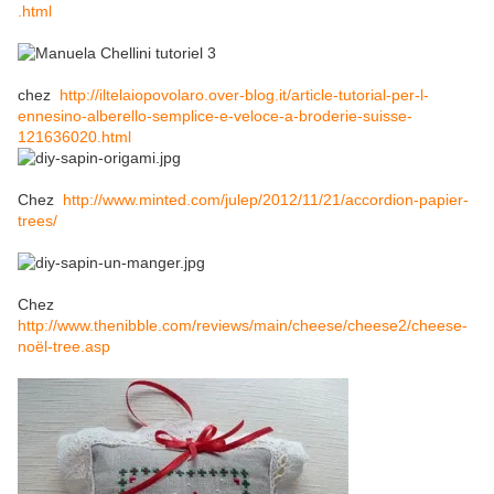
.html
chez
http://iltelaiopovolaro.over-blog.it/article-tutorial-per-l-
ennesino-alberello-semplice-e-veloce-a-broderie-suisse-
121636020.html
Chez
http://www.minted.com/julep/2012/11/21/accordion-papier-
trees/
Chez
http://www.thenibble.com/reviews/main/cheese/cheese2/cheese-
noël-tree.asp