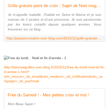
Grille gratuite point de croix : Sapin de Noel rouge 5 - Le blog de Isabelle
Je m'appelle Isabelle. J'habite en Seine et Marne et je suis
maman de 2 pirates et d'une princesse. Je suis passionnée
par les loisirs créatifs depuis quelques années. Vous
trouverez sur ce blog...
http://passioncreative.over-blog.com/2015/11/grille-gratuite-point-de-croix-sapin-de-noel-rouge-5.html?utm_source=_ob_email&utm_medium=_ob_notification&utm_campaign=_ob_pushmail
http://talonsaiguilles.over-blog.fr/2015/11/free-du-lundi-noel-et-fin-
d-annee-1.html?
utm_source=_ob_email&utm_medium=_ob_notification&utm_ca
mpaign=_ob_pushmail
Free du Samedi ! - Mes petites croix et moi !
Mon Beau Sapin !