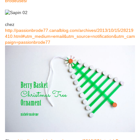
brodeuses/
chez
http://passionbrode77.canalblog.com/archives/2013/10/15/28219
410.html#utm_medium=email&utm_source=notification&utm_cam
paign=passionbrode77