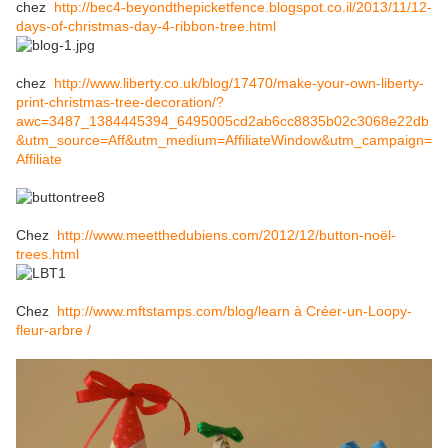
chez
http://bec4-beyondthepicketfence.blogspot.co.il/2013/11/12-
days-of-christmas-day-4-ribbon-tree.html
chez
http://www.liberty.co.uk/blog/17470/make-your-own-liberty-
print-christmas-tree-decoration/?
awc=3487_1384445394_6495005cd2ab6cc8835b02c3068e22db
&utm_source=Aff&utm_medium=AffiliateWindow&utm_campaign=
Affiliate
Chez
http://www.meetthedubiens.com/2012/12/button-noël-
trees.html
Chez
http://www.mftstamps.com/blog/learn à Créer-un-Loopy-
fleur-arbre /