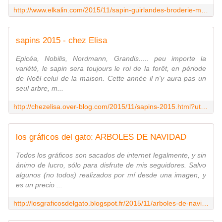
http://www.elkalin.com/2015/11/sapin-guirlandes-broderie-machine.html?utm_source=_ob_email&utm_medium=_ob_notification&utm_campaign=_ob_pushmail
sapins 2015 - chez Elisa
Epicéa, Nobilis, Nordmann, Grandis..... peu importe la
variété, le sapin sera toujours le roi de la forêt, en période
de Noël celui de la maison. Cette année il n'y aura pas un
seul arbre, m...
http://chezelisa.over-blog.com/2015/11/sapins-2015.html?utm_source=_ob_email&utm_medium=_ob_notification&utm_campaign=_ob_pushmail
los gráficos del gato: ARBOLES DE NAVIDAD
Todos los gráficos son sacados de internet legalmente, y sin
ánimo de lucro, sólo para disfrute de mis seguidores. Salvo
algunos (no todos) realizados por mí desde una imagen, y
es un precio ...
http://losgraficosdelgato.blogspot.fr/2015/11/arboles-de-navidad.html?utm_source=feedburner&utm_medium=email&utm_campaign=Feed:+LosGrficosDelGato+(los+gr%C3%A1ficos+del+gato)