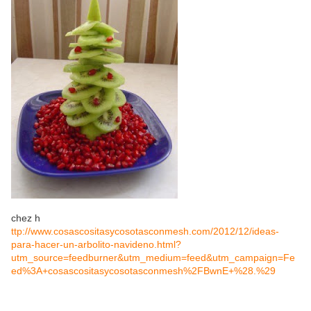
chez h
ttp://www.cosascositasycosotasconmesh.com/2012/12/ideas-
para-hacer-un-arbolito-navideno.html?
utm_source=feedburner&utm_medium=feed&utm_campaign=Fe
ed%3A+cosascositasycosotasconmesh%2FBwnE+%28.%29