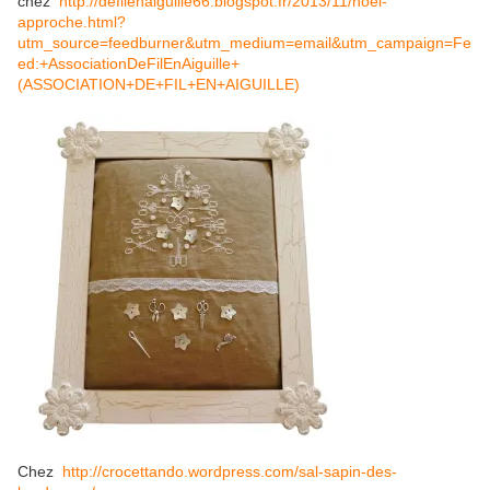
chez
http://defilenaiguille66.blogspot.fr/2013/11/noel-
approche.html?
utm_source=feedburner&utm_medium=email&utm_campaign=Fe
ed:+AssociationDeFilEnAiguille+
(ASSOCIATION+DE+FIL+EN+AIGUILLE)
Chez
http://crocettando.wordpress.com/sal-sapin-des-