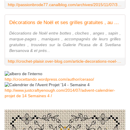
http://passionbrode77.canalblog.com/archives/2015/11/07/32845643.html
Décorations de Noël et ses grilles gratuites , au crochet ! - Le blog de Anne
Décorations de Noël entre bottes , cloches , anges , sapin ,
marque-pages , maniques , accompagnés de leurs grilles
gratuites , trouvées sur la Galerie Picasa de & Svetlana
Bersanova & et prés...
http://crochet-plaisir.over-blog.com/article-decorations-noel-et-ses-grilles-gratuites-au-crochet-112432140.html
http://crocettando.wordpress.com/author/ceraso/
http://www.justcraftyenough.com/2014/07/advent-calendrier-
projet de 14 Semaines 4 /