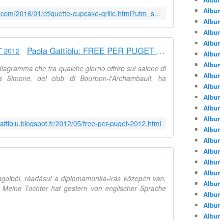
Albu
http://chezverobroderies.over-blog.com/2016/01/etiquette-cupcake-grille.html?utm_source=_ob_email&utm_medium=_ob_notification&utm_campaign=_ob_pushmail
Albu
Album
Album
Paola Gattiblu: FREE PER PUGET 2012
Albu
Album
 diagramma che tra qualche giorno offrirò sul salone di
Album
 Simone, del club di Bourbon-l'Archambault, ha
Album
Albu
Album
Albu
gattiblu.blogspot.fr/2012/05/free-per-puget-2012.html
Album
Album
Albu
Album
Albu
ngolból, ráadásul a diplomamunka-írás közepén van,
Album
. Meine Tochter hat gestern von englischer Sprache
Albu
Albu
Albu