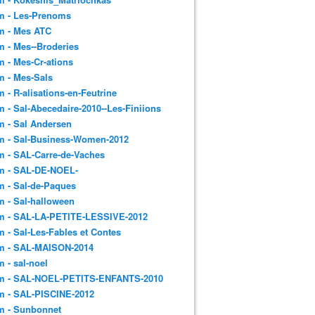
m - Les-Prenoms
m - Mes ATC
 - Mes--Broderies
 - Mes-Cr-ations
m - Mes-Sals
 - R-alisations-en-Feutrine
 - Sal-Abecedaire-2010--Les-Finiions
 - Sal Andersen
m - Sal-Business-Women-2012
 - SAL-Carre-de-Vaches
m - SAL-DE-NOEL-
 - Sal-de-Paques
 - Sal-halloween
m - SAL-LA-PETITE-LESSIVE-2012
 - Sal-Les-Fables et Contes
m - SAL-MAISON-2014
 - sal-noel
m - SAL-NOEL-PETITS-ENFANTS-2010
m - SAL-PISCINE-2012
m - Sunbonnet