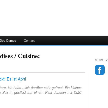
 Des Dames
Contact
ises / Cuisine:
SUIVEZ
ckt: Es ist April
re, ich habe mich darüber sehr gefreut. Ein kleines
a Box 1, gestickt auf einem Rest Jobelan mit DMC