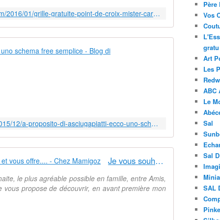
Père 
http://passioncreative.over-blog.com/2016/01/grille-gratuite-point-de-croix-mister-carotte.html?utm_source=_ob_email&utm_medium=_ob_notification&utm_campaign=_ob_pushmail
Vos 
Coutu
L'Ess
gratu
A proposito d
Art P
e
Les 
v
Redwo
e
ABC 
l
Le M
o
Abéc
c
http://iltelaiopovolaro.over-blog.it/2015/12/a-proposito-di-asciugapiatti-ecco-uno-schema-semplice.html?utm_source=_ob_email&utm_medium=_ob_notification&utm_campaign=_ob_pushmail
Sal
e
Sunb
,
Echa
o
Sal 
f
Je vous souhaite un Joyeux Noël, et vous offre.... - Chez Mamigoz
f
Imagi
e
Minia
aite, le plus agréable possible en famille, entre Amis,
r
 Je vous propose de découvrir, en avant première mon
SAL 
t
Compt
o
Pinke
d