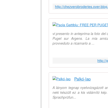
vi presento in anteprima la foto del
Puget sur Argens. La mia amica
provveduto a ricamarlo a ...
http://
Palkó-lap
A lányom tegnap nyelvvizsgázott a
neki készült ez a kis vidámító kép
Sprachprüfun...