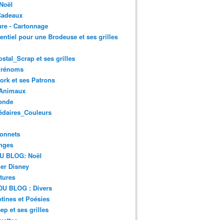
Noël
Cadeaux
re - Cartonnage
entiel pour une Brodeuse et ses grilles
i asciugapiatti.. ecco uno schema free semplice - Blog di ilte
ostal_Scrap et ses grilles
Prénoms
rk et ses Patrons
Animaux
onde
édaires_Couleurs
onnets
nges
DU BLOG: Noël
er Disney
tures
DU BLOG : Divers
ines et Poésies
ep et ses grilles