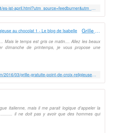
http://maxistickt.blogspot.fr/2016/04/es-ist-april.html?utm_source=feedburner&utm_medium=email&utm_campaign=Feed:+MaxiStickt+(maxi+stickt)
Grille gratuite point de croix : Religieuse au chocolat 1 - Le blog de Isabelle
... Mais le temps est gris ce matin.... Allez les beaux
mier dimanche de printemps, je vous propose une
http://passioncreative.over-blog.com/2016/03/grille-gratuite-point-de-croix-religieuse-au-chocolat-1.html?utm_source=_ob_email&utm_medium=_ob_notification&utm_campaign=_ob_pushmail
ue italienne, mais il me parait logique d'appeler la
............ il ne doit pas y avoir que des hommes qui