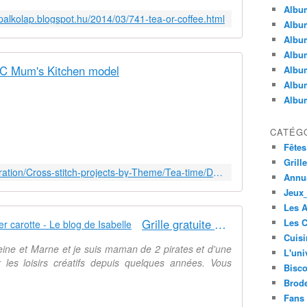
Album
palkolap.blogspot.hu/2014/03/741-tea-or-coffee.html
Album
Albu
Album
 Mum's Kitchen model
Album
Album
Album
CATÉG
Fêtes
Grill
http://www.dmccreative.co.uk/Inspiration/Cross-stitch-projects-by-Theme/Tea-time/DMC-Mums-Kitchen-model.aspx
Annua
Jeux_
Les 
Grille gratuite point de croix : Mister carotte - Le blog de Isabelle
Les C
Cuisi
Seine et Marne et je suis maman de 2 pirates et d'une
L'uni
 les loisirs créatifs depuis quelques années. Vous
Bisco
Brode
Fans