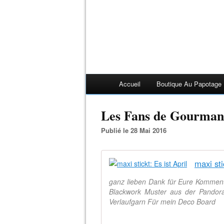
Accueil
Boutique Au Papotage
Les Fans de Gourmand
Publié le 28 Mai 2016
maxi sti
ganz lieben Dank für Eure Kommenta
Blackwork Muster aus der Pandor
Verlaufgarn Für mein Deco Board