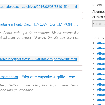
NEWSL
7.canalblog.com/archives/2016/02/28/33401524.html
Abonnez
articles 
Email
ENCANTOS EM PONTO CRUZ: Frutas em Ponto Cruz
z. Adoro todo tipo de artesanato. Minha paixão é o
as) há mais ou menos 10 anos. Um dia que fico sem
PAGES
Album
Album
Albu
Albu
arbie.blogspot.fr/2016/02/frutas-em-ponto-cruz.html
Album
Album
Album
Etiquette cupcake + grille - chezverobroderies
Album
Albu
 grillettes comme celle-çi la voila pour vous J'en ai
Album
ocher à une gourmandise
Albu
Albu
Albu