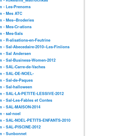
m - Les-Prenoms
m - Mes ATC
 - Mes--Broderies
 - Mes-Cr-ations
m - Mes-Sals
 - R-alisations-en-Feutrine
 - Sal-Abecedaire-2010--Les-Finiions
 - Sal Andersen
m - Sal-Business-Women-2012
 - SAL-Carre-de-Vaches
m - SAL-DE-NOEL-
 - Sal-de-Paques
 - Sal-halloween
m - SAL-LA-PETITE-LESSIVE-2012
 - Sal-Les-Fables et Contes
m - SAL-MAISON-2014
 - sal-noel
m - SAL-NOEL-PETITS-ENFANTS-2010
m - SAL-PISCINE-2012
m - Sunbonnet