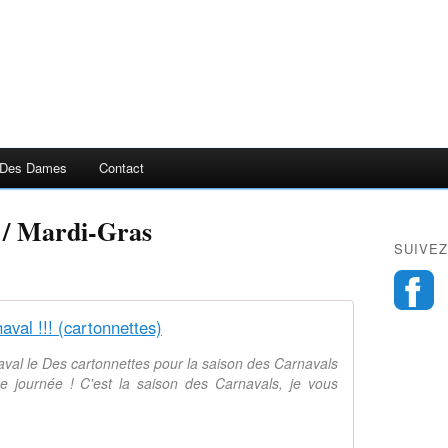
 Des Dames
Contact
 / Mardi-Gras
SUIVEZ
aval !!! (cartonnettes)
val le Des cartonnettes pour la saison des Carnavals
onne journée ! C'est la saison des Carnavals, je vous