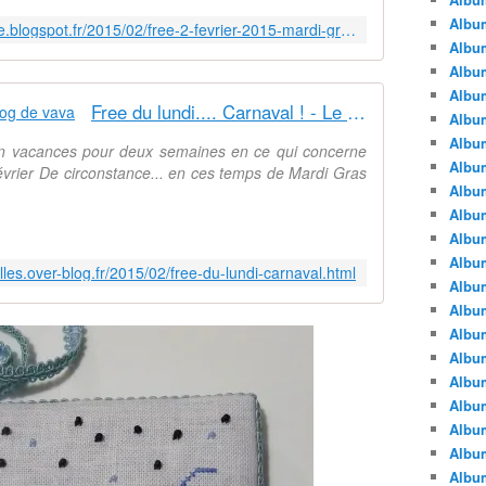
Albu
http://zechroniquesfamilleimparfaite.blogspot.fr/2015/02/free-2-fevrier-2015-mardi-gras-in.html
Albu
Album
Album
Free du lundi.... Carnaval ! - Le blog de vava
Albu
Album
en vacances pour deux semaines en ce qui concerne
Album
février De circonstance... en ces temps de Mardi Gras
Album
Albu
Album
Albu
illes.over-blog.fr/2015/02/free-du-lundi-carnaval.html
Album
Album
Albu
Album
Albu
Album
Albu
Albu
Albu