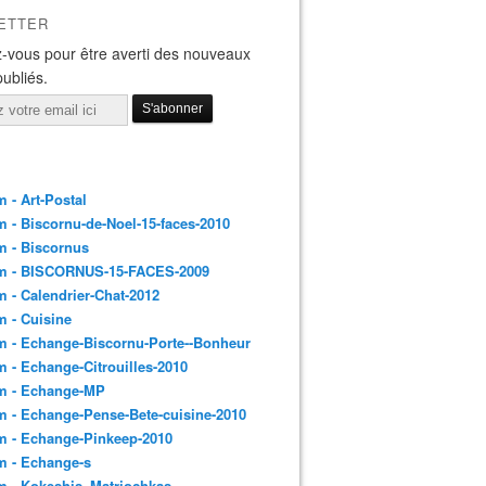
ETTER
-vous pour être averti des nouveaux
publiés.
 - Art-Postal
 - Biscornu-de-Noel-15-faces-2010
m - Biscornus
m - BISCORNUS-15-FACES-2009
 - Calendrier-Chat-2012
 - Cuisine
 - Echange-Biscornu-Porte--Bonheur
 - Echange-Citrouilles-2010
m - Echange-MP
 - Echange-Pense-Bete-cuisine-2010
m - Echange-Pinkeep-2010
m - Echange-s
m - Kokeshis_Matriochkas