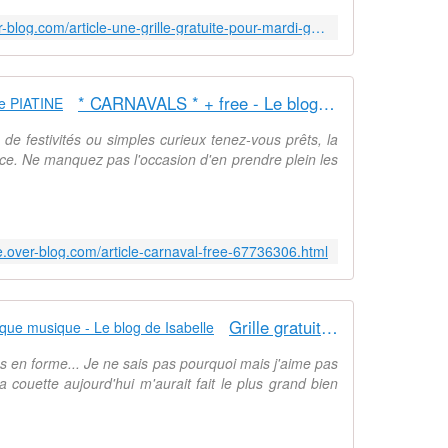
http://le-petit-monde-de-gyptis.over-blog.com/article-une-grille-gratuite-pour-mardi-gras-98920560.html
* CARNAVALS * + free - Le blog de PIATINE
festivités ou simples curieux tenez-vous prêts, la
. Ne manquez pas l'occasion d'en prendre plein les
e.over-blog.com/article-carnaval-free-67736306.html
Grille gratuite point de croix : Masque musique - Le blog de Isabelle
ès en forme... Je ne sais pas pourquoi mais j'aime pas
la couette aujourd'hui m'aurait fait le plus grand bien