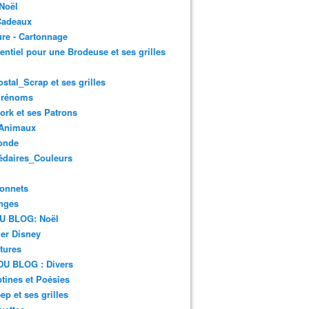
Noël
Cadeaux
re - Cartonnage
entiel pour une Brodeuse et ses grilles
ostal_Scrap et ses grilles
Prénoms
rk et ses Patrons
Animaux
onde
édaires_Couleurs
onnets
nges
DU BLOG: Noël
er Disney
tures
DU BLOG : Divers
ines et Poésies
ep et ses grilles