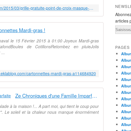
NEWSL
http://passioncreative.over-blog.com/2015/03/grille-gratuite-point-de-croix-masque-musique.html
Abonnez
articles 
Email
onnettes Mardi-gras !
aval le 15 Février 2015 à 01:00 Joyeux Mardi-gras
fondBoules de CotillonsRetombez en pluieJolis
PAGES
...
Album
Album
Albu
Albu
ons.eklablog.com/cartonnettes-mardi-gras-a114684920
Album
Album
Album
Ze Chroniques d'une Famille Imparfaite
Album
Albu
de à la maison !... A part moi, qui tient le coup pour
Album
tant". Le soleil et la chaleur nous manque énormément
Albu
Albu
Albu