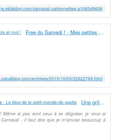
isons.eklablog.com/carnaval-cartonnettes-a106549606
Free du Samedi ! - Mes petites croix et moi !
7.canalblog.com/archives/2015/10/03/32622769.html
Une grille gratuite pour Mardi Gras - Le blog de le-petit-monde-de-gyptis
 ! Même si peu sont ceux à se déguiser, je vous ai
 Carnaval - il faut dire que je m'amuse beaucoup à