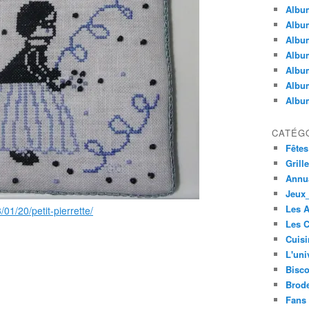
Album
Album
Albu
Album
Album
Album
Album
CATÉG
Fêtes
Grill
Annua
Jeux_
Les 
01/20/petit-pierrette/
Les C
Cuisi
L'uni
Bisco
Brode
Fans