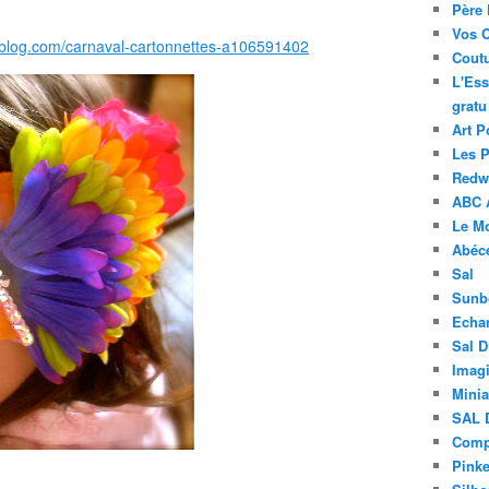
Père 
Vos 
klablog.com/carnaval-cartonnettes-a106591402
Coutu
L'Ess
gratu
Art P
Les 
Redwo
ABC 
Le M
Abéc
Sal
Sunb
Echa
Sal 
Imagi
Minia
SAL 
Compt
Pinke