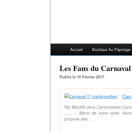
Accueil
Boutique Au Papotage
Les Fans du Carnaval
Publié le 10 Février 2017
Carn
Par Mimi89 dans Cartonnettes Carna
........... Merci de votre visite, b
propose des ...