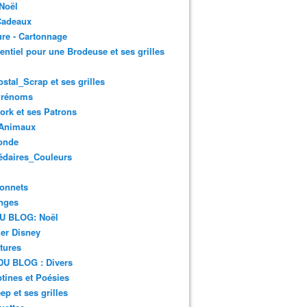
Noël
Cadeaux
re - Cartonnage
entiel pour une Brodeuse et ses grilles
ostal_Scrap et ses grilles
Prénoms
rk et ses Patrons
Animaux
onde
édaires_Couleurs
onnets
nges
DU BLOG: Noël
er Disney
tures
DU BLOG : Divers
ines et Poésies
ep et ses grilles