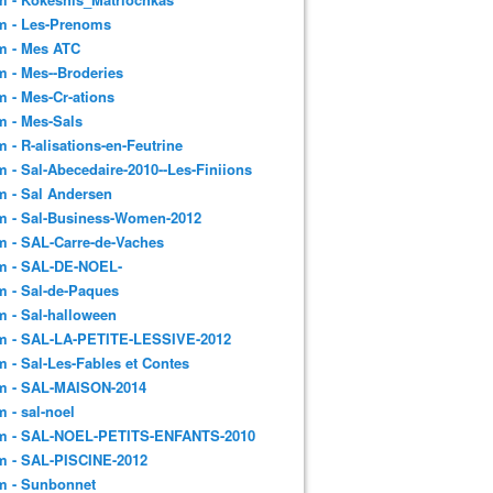
m - Les-Prenoms
m - Mes ATC
 - Mes--Broderies
 - Mes-Cr-ations
m - Mes-Sals
 - R-alisations-en-Feutrine
 - Sal-Abecedaire-2010--Les-Finiions
 - Sal Andersen
m - Sal-Business-Women-2012
 - SAL-Carre-de-Vaches
m - SAL-DE-NOEL-
 - Sal-de-Paques
 - Sal-halloween
m - SAL-LA-PETITE-LESSIVE-2012
 - Sal-Les-Fables et Contes
m - SAL-MAISON-2014
 - sal-noel
m - SAL-NOEL-PETITS-ENFANTS-2010
m - SAL-PISCINE-2012
m - Sunbonnet