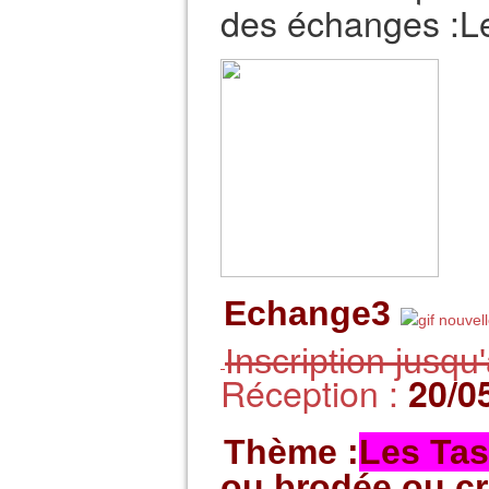
des échanges :Le
Echange3
Inscription jusqu
Réception :
20
/0
Thème :
Les Ta
ou brodée ou c