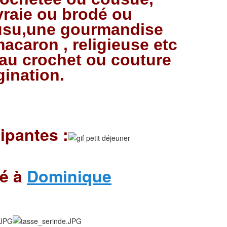
vraie ou brodé ou
usu,une gourmandise
macaron , religieuse etc
 au crochet ou couture
gination.
ipantes :
é à
Dominique