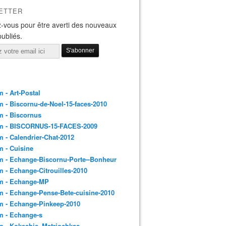
ETTER
-vous pour être averti des nouveaux
publiés.
 - Art-Postal
 - Biscornu-de-Noel-15-faces-2010
m - Biscornus
m - BISCORNUS-15-FACES-2009
 - Calendrier-Chat-2012
 - Cuisine
 - Echange-Biscornu-Porte--Bonheur
 - Echange-Citrouilles-2010
m - Echange-MP
 - Echange-Pense-Bete-cuisine-2010
m - Echange-Pinkeep-2010
m - Echange-s
m - Kokeshis_Matriochkas