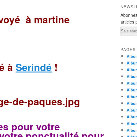
NEWSL
Abonnez
voyé à martine
articles 
Email
PAGES
Album
yé à
Serindé
!
Album
Albu
Albu
Album
Album
Album
Album
Albu
Album
s pour votre
Albu
Albu
 votre ponctualité pour
Albu