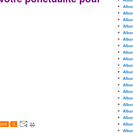
Albu
Albu
Album
Album
Albu
Album
Album
Album
Albu
Album
Albu
Album
Album
Albu
Album
Albu
Album
Albu
Albu
post
0
Albu