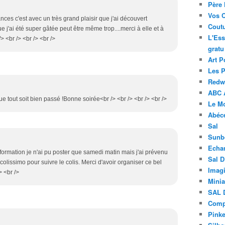
Père 
Vos 
nces c'est avec un très grand plaisir que j'ai découvert
Coutu
 j'ai été super gâtée peut être même trop....merci à elle et à
L'Ess
 <br /> <br /> <br />
gratu
Art P
Les 
Redwo
ABC 
e tout soit bien passé !Bonne soirée<br /> <br /> <br /> <br />
Le M
Abéc
Sal
Sunb
Echa
 formation je n'ai pu poster que samedi matin mais j'ai prévenu
Sal 
 colissimo pour suivre le colis. Merci d'avoir organiser ce bel
Imagi
> <br />
Minia
SAL 
Compt
Pinke