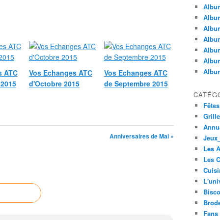
Album
Album
Albu
Album
Album
Album
Album
s ATC
Vos Echanges ATC
Vos Echanges ATC
 2015
d'Octobre 2015
de Septembre 2015
CATÉG
Fêtes
Grill
Annua
Anniversaires de Mai »
Jeux_
Les 
Les C
Cuisi
L'uni
Bisco
Brode
Fans