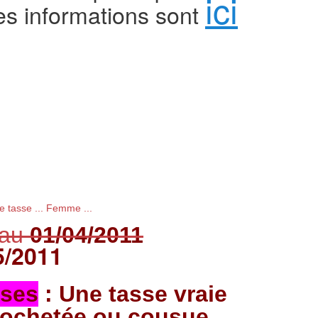
ici
s informations sont
'au
01/04/2011
5/2011
sses
: Une tasse vraie
rochetée ou cousue,