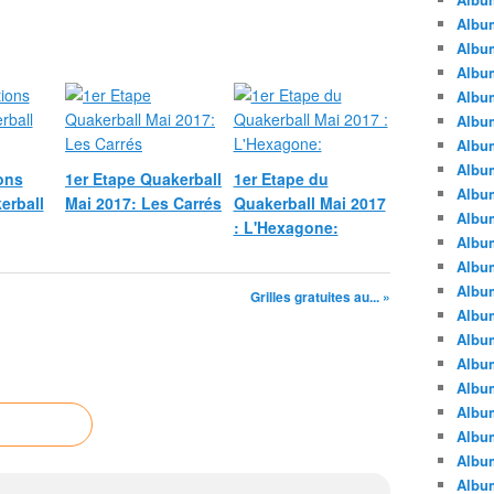
Albu
Albu
Album
Album
Albu
Album
Album
ons
1er Etape Quakerball
1er Etape du
Album
erball
Mai 2017: Les Carrés
Quakerball Mai 2017
Albu
: L'Hexagone:
Album
Albu
Album
Grilles gratuites au... »
Album
Albu
Album
Albu
Album
Albu
Albu
Albu