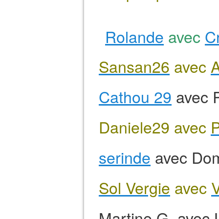
Rolande
avec
Cr
Sansan26
avec
A
Cathou 29
avec 
Daniele29 avec
P
serinde
avec Dom
Sol Vergie
avec
V
Martine G. avec 