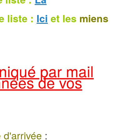
e liste :
Ici
et les
miens
niqué par mail
nnées de vos
e d'arrivée
: