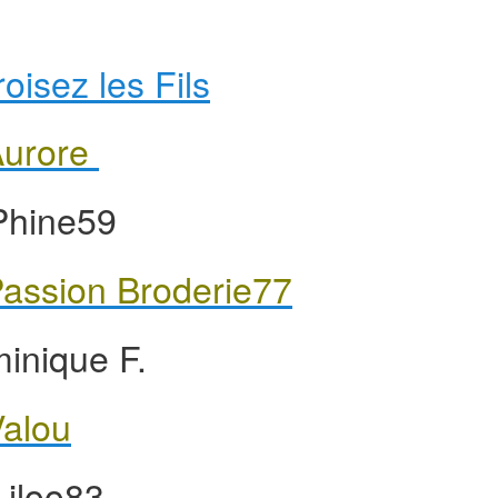
oisez les Fils
urore
Phine59
assion Broderie77
inique F.
alou
Liloo83