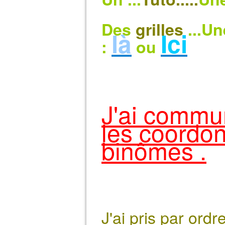
Des
grilles
...Un
là
Ici
:
ou
J'ai commu
les coordo
binômes .
J'ai pris par ordr