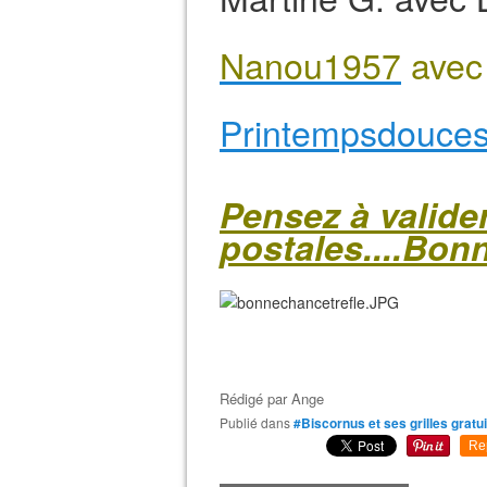
Nanou1957
ave
Printempsdouces
Pensez à valide
postales....Bon
Rédigé par
Ange
Publié dans
#Biscornus et ses grilles gratu
Re