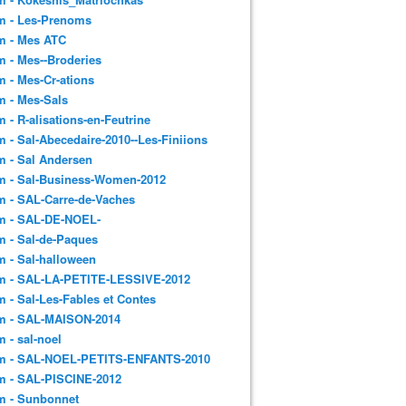
m - Les-Prenoms
m - Mes ATC
 - Mes--Broderies
 - Mes-Cr-ations
m - Mes-Sals
 - R-alisations-en-Feutrine
 - Sal-Abecedaire-2010--Les-Finiions
 - Sal Andersen
m - Sal-Business-Women-2012
 - SAL-Carre-de-Vaches
m - SAL-DE-NOEL-
 - Sal-de-Paques
 - Sal-halloween
m - SAL-LA-PETITE-LESSIVE-2012
 - Sal-Les-Fables et Contes
m - SAL-MAISON-2014
 - sal-noel
m - SAL-NOEL-PETITS-ENFANTS-2010
m - SAL-PISCINE-2012
m - Sunbonnet