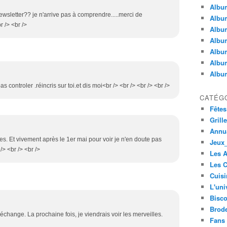
Album
 newsletter?? je n'arrive pas à comprendre.....merci de
Album
r /> <br />
Albu
Album
Album
Album
Album
as controler .réincris sur toi.et dis moi<br /> <br /> <br /> <br />
CATÉG
Fêtes
Grill
Annua
es. Et vivement après le 1er mai pour voir je n'en doute pas
Jeux_
/> <br /> <br />
Les 
Les C
Cuisi
L'uni
Bisco
Brode
échange. La prochaine fois, je viendrais voir les merveilles.
Fans