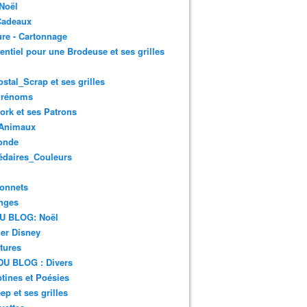
Noël
Cadeaux
re - Cartonnage
entiel pour une Brodeuse et ses grilles
ostal_Scrap et ses grilles
Prénoms
rk et ses Patrons
Animaux
onde
édaires_Couleurs
onnets
nges
DU BLOG: Noël
er Disney
tures
DU BLOG : Divers
ines et Poésies
ep et ses grilles