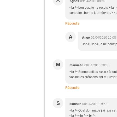
A
Agnès
09/04/2010 08:50
<br /> bonjour...je ne reçois + la
controler...bonne journée<br /> <b
Répondre
A
Ange
09/04/2010 10:08
<br /> <br /> je ne peux p
M
manue46
08/04/2010 20:08
<br /> Bonne petites xxxxxx à tout
vos belles créations.<br /> Biz<br 
Répondre
S
siobhan
08/04/2010 19:52
<br /> Quel dommage j'ai raté cet 
<br /> <br /> <br />