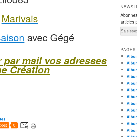
NEWSL
c
Marivais
Abonnez
articles 
Email
aison
avec Gégé
PAGES
r par mail vos adresses
Album
Album
ne Création
Albu
Albu
Album
Album
Album
Album
Albu
Album
ites
Albu
post
0
Albu
Albu