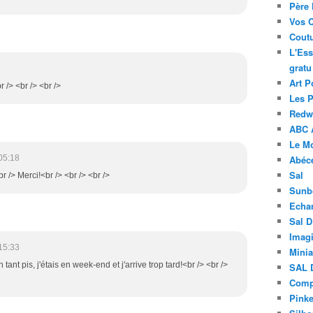
Père 
Vos 
Coutu
L'Ess
gratu
Art P
r /> <br /> <br />
Les 
Redwo
ABC 
Le M
05:18
Abéc
Sal
br /> Merci!<br /> <br /> <br />
Sunb
Echa
Sal 
Imagi
15:33
Minia
tant pis, j'étais en week-end et j'arrive trop tard!<br /> <br />
SAL 
Compt
Pinke