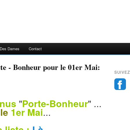
 Des Dames
Contact
te - Bonheur pour le 01er Mai:
SUIVEZ
"
" ...
rnus
Porte-
Bonheur
...
le
1er Mai
 liste :
Là