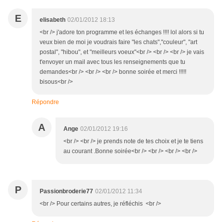
E
elisabeth
02/01/2012 18:13
<br /> j'adore ton programme et les échanges !!!! lol alors si tu
veux bien de moi je voudrais faire "les chats","couleur", "art
postal", "hibou", et "meilleurs voeux"<br /> <br /> <br /> je vais
t'envoyer un mail avec tous les renseignements que tu
demandes<br /> <br /> <br /> bonne soirée et merci !!!!!
bisous<br />
Répondre
A
Ange
02/01/2012 19:16
<br /> <br /> je prends note de tes choix et je te tiens
au courant .Bonne soirée<br /> <br /> <br /> <br />
P
Passionbroderie77
02/01/2012 11:34
<br /> Pour certains autres, je réfléchis <br />