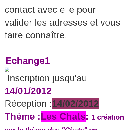
contact avec elle pour
valider les adresses et vous
faire connaître.
Echange1
Inscription jusqu'au
14/01/2012
Réception :
14/02/2012
Thème :
Les Chats
:
1 création
sur le thème
des "Chats"
en