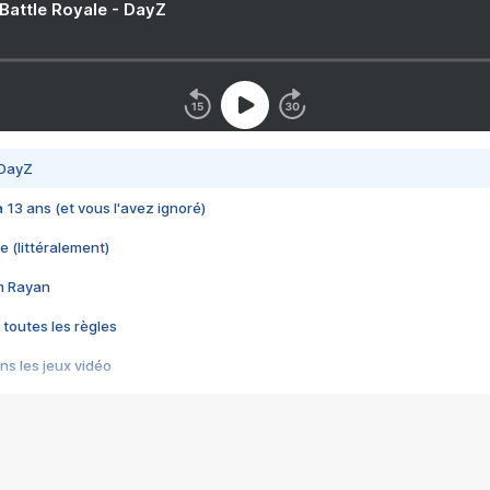
 Battle Royale - DayZ
 DayZ
 a 13 ans (et vous l'avez ignoré)
e (littéralement)
im Rayan
 toutes les règles
s les jeux vidéo
us choquant de Rockstar ? - Le scandale BULLY
e plus moche de Steam
du RÊVE tourne au CAUCHEMAR