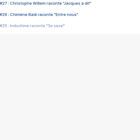
#27 : Christophe Willem raconte "Jacques a dit"
#26 : Chimène Badi raconte "Entre nous"
#25 : Indochine raconte "3e sexe"
#24 : Zaho raconte "C'est chelou"
#23 : Patrick Bruel raconte "Au café des délices"
#22 : Kyo raconte "Le chemin"
#21 : Nolwenn Leroy raconte "Cassé"
#20 : Patrick Hernandez raconte "Born to be alive"
#19 : Lorie raconte "Près de moi"
#18 : Michael Jones raconte "A nos actes manqués" (avec Jean-Jacque
#17 : Khaled raconte "Aïcha"
#16 : Corneille raconte "Parce qu'on vient de loin"
#15 : Indochine raconte "L'aventurier"