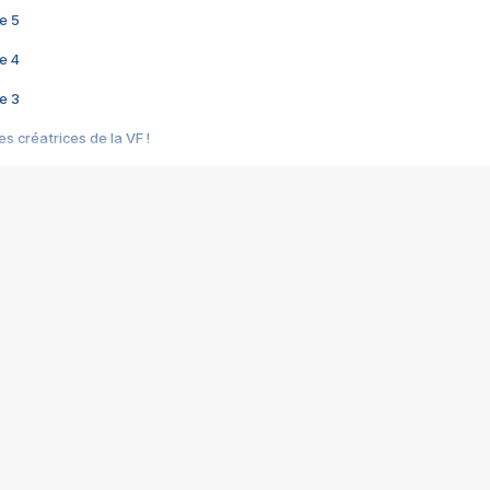
e 5
e 4
e 3
s créatrices de la VF !
e 2
e 1
e Mektoub My Love arrive enfin ! Rencontre avec Shaïn Boumedine et Sal
i : après Toni en famille
elle réalise le bouleversant Dites lui que je l'aime
ais ! Rencontre autour de Vie privée de Rebecca Zlotowski
 de Marguerite, Grave... Rencontre avec Ella Rumpf
 Les Rêveurs, un film intime sur la santé mentale