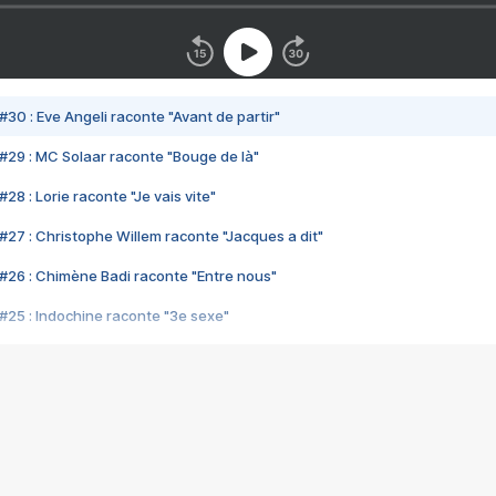
#30 : Eve Angeli raconte "Avant de partir"
#29 : MC Solaar raconte "Bouge de là"
28 : Lorie raconte "Je vais vite"
#27 : Christophe Willem raconte "Jacques a dit"
#26 : Chimène Badi raconte "Entre nous"
#25 : Indochine raconte "3e sexe"
#24 : Zaho raconte "C'est chelou"
#23 : Patrick Bruel raconte "Au café des délices"
#22 : Kyo raconte "Le chemin"
#21 : Nolwenn Leroy raconte "Cassé"