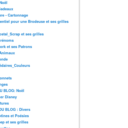
Noël
Cadeaux
re - Cartonnage
entiel pour une Brodeuse et ses grilles
ostal_Scrap et ses grilles
Prénoms
rk et ses Patrons
Animaux
onde
édaires_Couleurs
onnets
nges
DU BLOG: Noël
er Disney
tures
DU BLOG : Divers
ines et Poésies
ep et ses grilles