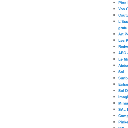
Père 
Vos 
Coutu
L'Ess
gratu
Art P
Les 
Redwo
ABC 
Le M
Abéc
Sal
Sunb
Echa
Sal 
Imagi
Minia
SAL 
Compt
Pinke