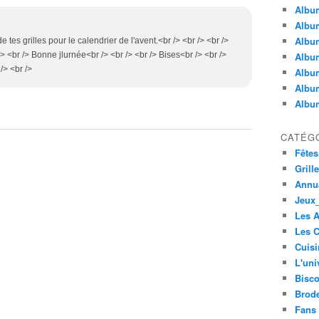
Album
Album
Albu
e tes grilles pour le calendrier de l'avent.<br /> <br /> <br />
 <br /> Bonne jlurnée<br /> <br /> <br /> Bises<br /> <br />
Album
/> <br />
Album
Album
Album
CATÉG
Fêtes
Grill
Annua
Jeux_
Les 
Les C
Cuisi
L'uni
Bisco
Brode
Fans