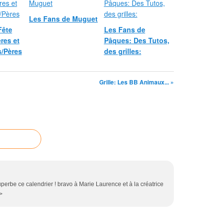
Les Fans de Muguet
Fête
Les Fans de
res et
Pâques: Des Tutos,
/Pères
des grilles:
Grille: Les BB Animaux... »
 superbe ce calendrier ! bravo à Marie Laurence et à la créatrice
/>