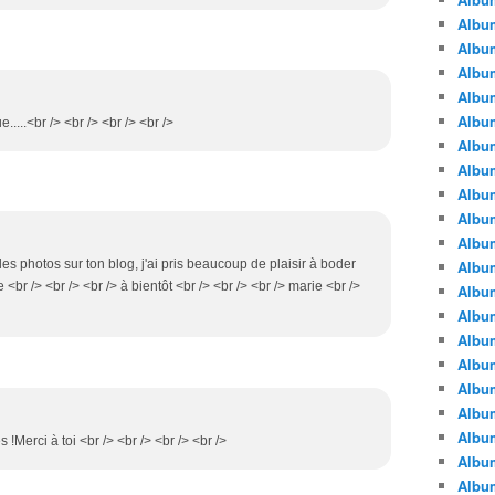
Albu
Albu
Album
Album
Albu
.....<br /> <br /> <br /> <br />
Album
Album
Album
Albu
Album
les photos sur ton blog, j'ai pris beaucoup de plaisir à boder
Albu
 <br /> <br /> <br /> à bientôt <br /> <br /> <br /> marie <br />
Album
Album
Albu
Album
Albu
Album
Albu
s !Merci à toi <br /> <br /> <br /> <br />
Albu
Albu