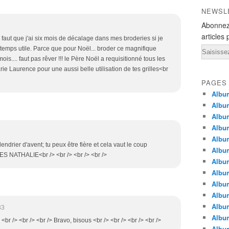
NEWSL
Abonnez
articles 
, il faut que j'ai six mois de décalage dans mes broderies si je
Email
n temps utile. Parce que pour Noël... broder ce magnifique
ois.... faut pas rêver !!! le Père Noël a requisitionné tous les
ie Laurence pour une aussi belle utilisation de tes grilles<br
PAGES
Album
Album
Albu
Albu
Album
endrier d'avent; tu peux être fière et cela vaut le coup
Album
ISES NATHALIE<br /> <br /> <br /> <br />
Album
Album
Albu
Album
Albu
33
Albu
 <br /> <br /> <br /> Bravo, bisous <br /> <br /> <br /> <br />
Albu