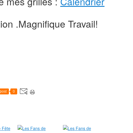
é mes grilles :
Calendrier
on .Magnifique Travail!
post
0