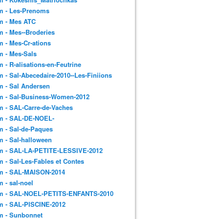
m - Les-Prenoms
m - Mes ATC
 - Mes--Broderies
 - Mes-Cr-ations
m - Mes-Sals
 - R-alisations-en-Feutrine
 - Sal-Abecedaire-2010--Les-Finiions
 - Sal Andersen
m - Sal-Business-Women-2012
 - SAL-Carre-de-Vaches
m - SAL-DE-NOEL-
 - Sal-de-Paques
 - Sal-halloween
m - SAL-LA-PETITE-LESSIVE-2012
 - Sal-Les-Fables et Contes
m - SAL-MAISON-2014
 - sal-noel
m - SAL-NOEL-PETITS-ENFANTS-2010
m - SAL-PISCINE-2012
m - Sunbonnet