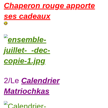
Chaperon rouge apporte
ses cadeaux
2/Le
C
alendrier
Matriochkas