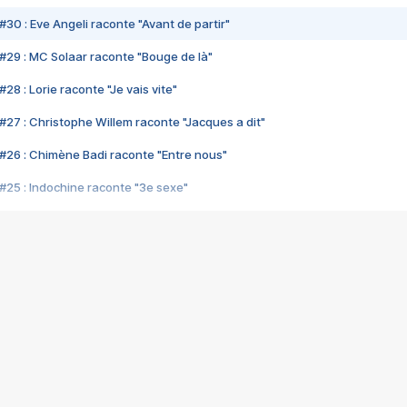
#30 : Eve Angeli raconte "Avant de partir"
#29 : MC Solaar raconte "Bouge de là"
28 : Lorie raconte "Je vais vite"
#27 : Christophe Willem raconte "Jacques a dit"
#26 : Chimène Badi raconte "Entre nous"
#25 : Indochine raconte "3e sexe"
#24 : Zaho raconte "C'est chelou"
#23 : Patrick Bruel raconte "Au café des délices"
#22 : Kyo raconte "Le chemin"
#21 : Nolwenn Leroy raconte "Cassé"
#20 : Patrick Hernandez raconte "Born to be alive"
#19 : Lorie raconte "Près de moi"