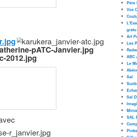
Père 
Vos 
Coutu
L'Ess
gratu
Art P
Les 
Redwo
ABC 
Le M
Abéc
Sal
Sunb
Echa
Sal 
Imagi
Minia
avec
SAL 
Compt
Pinke