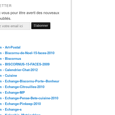
ETTER
-vous pour être averti des nouveaux
publiés.
 - Art-Postal
 - Biscornu-de-Noel-15-faces-2010
m - Biscornus
m - BISCORNUS-15-FACES-2009
 - Calendrier-Chat-2012
 - Cuisine
 - Echange-Biscornu-Porte--Bonheur
 - Echange-Citrouilles-2010
m - Echange-MP
 - Echange-Pense-Bete-cuisine-2010
m - Echange-Pinkeep-2010
m - Echange-s
m - Kokeshis_Matriochkas