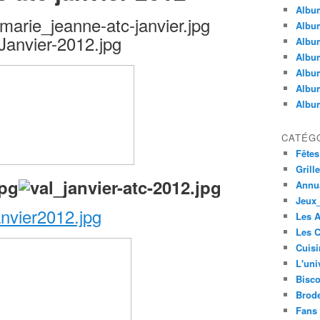
Album
Album
Albu
Album
Album
Album
Album
CATÉG
Fêtes
Grill
Annua
Jeux_
Les 
Les C
Cuisi
L'uni
Bisco
Brode
Fans