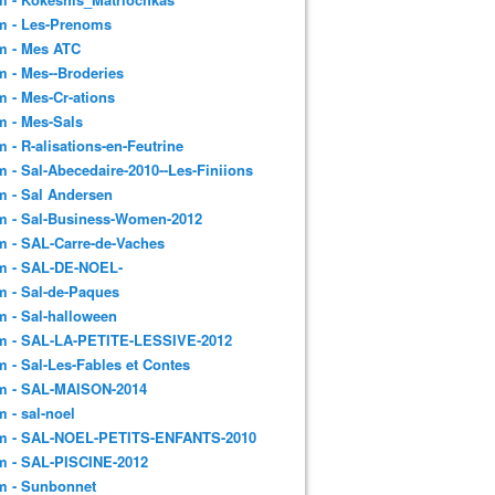
m - Les-Prenoms
m - Mes ATC
 - Mes--Broderies
 - Mes-Cr-ations
m - Mes-Sals
 - R-alisations-en-Feutrine
 - Sal-Abecedaire-2010--Les-Finiions
 - Sal Andersen
m - Sal-Business-Women-2012
 - SAL-Carre-de-Vaches
m - SAL-DE-NOEL-
 - Sal-de-Paques
 - Sal-halloween
m - SAL-LA-PETITE-LESSIVE-2012
 - Sal-Les-Fables et Contes
m - SAL-MAISON-2014
 - sal-noel
m - SAL-NOEL-PETITS-ENFANTS-2010
m - SAL-PISCINE-2012
m - Sunbonnet