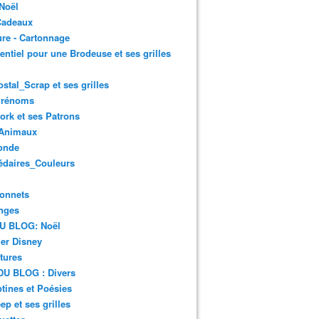
Noël
Cadeaux
re - Cartonnage
entiel pour une Brodeuse et ses grilles
ostal_Scrap et ses grilles
Prénoms
rk et ses Patrons
Animaux
onde
édaires_Couleurs
onnets
nges
DU BLOG: Noël
er Disney
tures
DU BLOG : Divers
ines et Poésies
ep et ses grilles