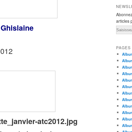
NEWSL
Abonnez
articles 
c
Ghislaine
Email
PAGES
Album
Album
Albu
Albu
Album
Album
Album
Album
Albu
Album
Albu
Albu
Albu