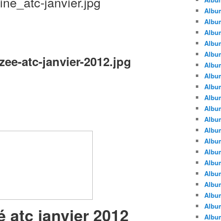
Albu
Albu
Album
Album
Albu
Album
Album
Album
Albu
Album
Albu
Album
Album
Albu
Album
Albu
Album
Albu
Albu
Albu