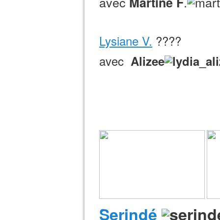
avec
.
Martine F
Lysiane V.
????
avec
Alizee
Serindé