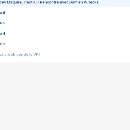
bey Maguire, c'est lui ! Rencontre avec Damien Witecka
e 6
e 5
e 4
e 3
s créatrices de la VF !
e 2
e 1
e Mektoub My Love arrive enfin ! Rencontre avec Shaïn Boumedine et Sal
i : après Toni en famille
elle réalise le bouleversant Dites lui que je l'aime
ais ! Rencontre autour de Vie privée de Rebecca Zlotowski
 de Marguerite, Grave... Rencontre avec Ella Rumpf