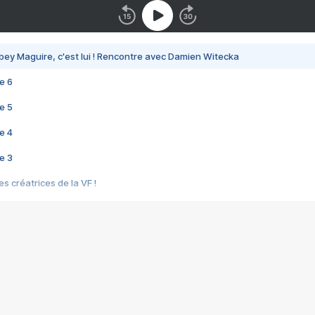
bey Maguire, c'est lui ! Rencontre avec Damien Witecka
e 6
e 5
e 4
e 3
s créatrices de la VF !
e 2
e 1
e Mektoub My Love arrive enfin ! Rencontre avec Shaïn Boumedine et Sal
i : après Toni en famille
elle réalise le bouleversant Dites lui que je l'aime