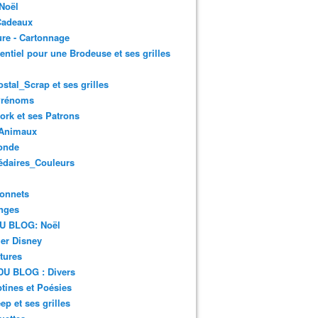
Noël
Cadeaux
re - Cartonnage
entiel pour une Brodeuse et ses grilles
ostal_Scrap et ses grilles
Prénoms
rk et ses Patrons
Animaux
onde
édaires_Couleurs
onnets
nges
DU BLOG: Noël
er Disney
tures
DU BLOG : Divers
ines et Poésies
ep et ses grilles