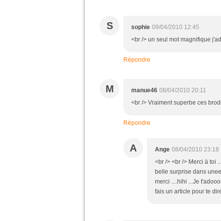
S
sophie
09/04/2010 12:45
<br /> un seul mot magnifique j'ado
Répondre
M
manue46
08/04/2010 20:11
<br /> Vraiment superbe ces broder
Répondre
A
Ange
08/04/2010 23:18
<br /> <br /> Merci à toi .
belle surprise dans unee
merci ....hihi ...Je t'adoo
fais un article pour te dire M