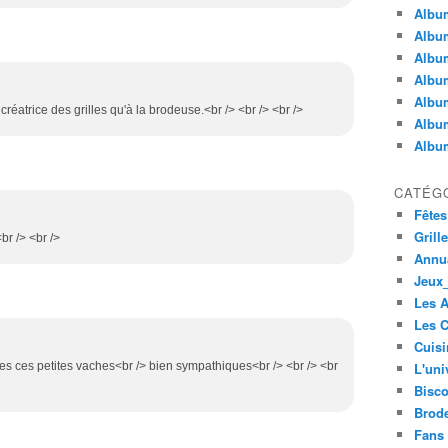
Album
Album
Albu
Album
Album
a créatrice des grilles qu'à la brodeuse.<br /> <br /> <br />
Album
Album
CATÉG
Fêtes
Grill
br /> <br />
Annua
Jeux_
Les 
Les C
Cuisi
les ces petites vaches<br /> bien sympathiques<br /> <br /> <br
L'uni
Bisco
Brode
Fans