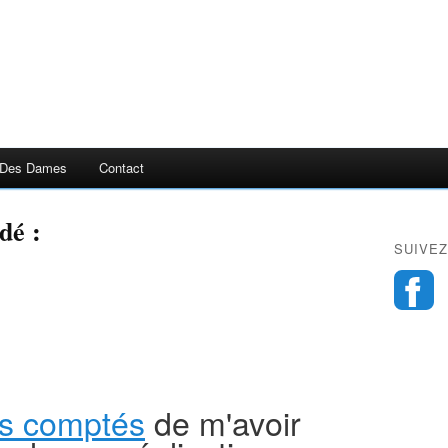
 Des Dames
Contact
dé :
SUIVEZ
nts comptés
de m'avoir