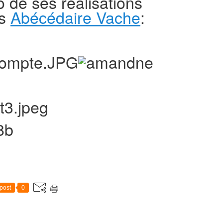
 de ses réalisations
es
Abécédaire Vache
:
post
0