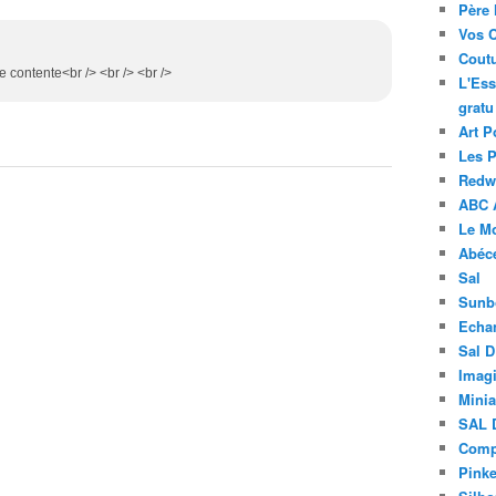
Père 
Vos 
Coutu
e contente<br /> <br /> <br />
L'Ess
gratu
Art P
Les 
Redwo
ABC 
Le M
Abéc
Sal
Sunb
Echa
Sal 
Imagi
Minia
SAL 
Compt
Pinke