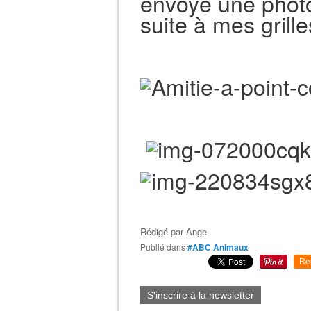
envoyé une photo
suite à mes grill
Rédigé par
Ange
Publié dans
#ABC Animaux
Re
S'inscrire à la newsletter