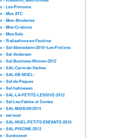
m - Les-Prenoms
m - Mes ATC
 - Mes--Broderies
 - Mes-Cr-ations
m - Mes-Sals
 - R-alisations-en-Feutrine
 - Sal-Abecedaire-2010--Les-Finiions
 - Sal Andersen
m - Sal-Business-Women-2012
 - SAL-Carre-de-Vaches
m - SAL-DE-NOEL-
 - Sal-de-Paques
 - Sal-halloween
m - SAL-LA-PETITE-LESSIVE-2012
 - Sal-Les-Fables et Contes
m - SAL-MAISON-2014
 - sal-noel
m - SAL-NOEL-PETITS-ENFANTS-2010
m - SAL-PISCINE-2012
m - Sunbonnet