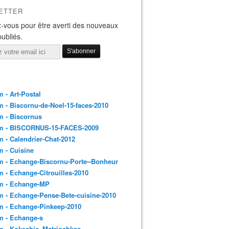
ETTER
-vous pour être averti des nouveaux
publiés.
 - Art-Postal
 - Biscornu-de-Noel-15-faces-2010
m - Biscornus
m - BISCORNUS-15-FACES-2009
 - Calendrier-Chat-2012
 - Cuisine
 - Echange-Biscornu-Porte--Bonheur
 - Echange-Citrouilles-2010
m - Echange-MP
 - Echange-Pense-Bete-cuisine-2010
m - Echange-Pinkeep-2010
m - Echange-s
m - Kokeshis_Matriochkas