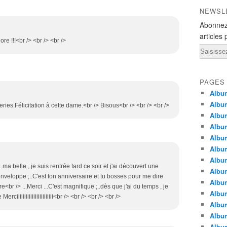
NEWSL
Abonnez
articles 
re !!!<br /> <br /> <br />
Email
PAGES
Album
Album
ies.Félicitation à cette dame.<br /> Bisous<br /> <br /> <br />
Albu
Albu
Album
Album
Album
...ma belle , je suis rentrée tard ce soir et j'ai découvert une
Album
nveloppe ;..C'est ton anniversaire et tu bosses pour me dire
Albu
ore<br /> ...Merci ...C'est magnifique ;..dès que j'ai du temps , je
Album
erciiiiiiiiiiiiiiiiiiiiiiii<br /> <br /> <br /> <br />
Albu
Albu
Albu