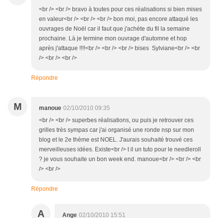
<br /> <br /> bravo à toutes pour ces réalisations si bien mises
en valeur<br /> <br /> <br /> bon moi, pas encore attaqué les
ouvrages de Noël car il faut que j'achète du fil la semaine
prochaine. Là je termine mon ouvrage d'automne et hop
après j'attaque !!!!<br /> <br /> <br /> bises Sylviane<br /> <br
/> <br /> <br />
Répondre
M
manoue
02/10/2010 09:35
<br /> <br /> superbes réalisations, ou puis je retrouver ces
grilles très sympas car j'ai organisé une ronde nsp sur mon
blog et le 2e thème est NOEL. J'aurais souhaité trouvé ces
merveilleuses idées. Existe<br /> t il un tuto pour le needleroll
? je vous souhaite un bon week end. manoue<br /> <br /> <br
/> <br />
Répondre
A
Ange
02/10/2010 15:51