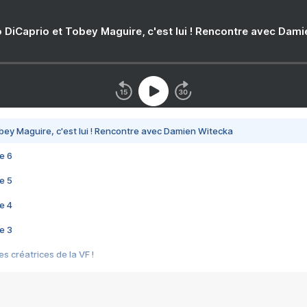
 DiCaprio et Tobey Maguire, c'est lui ! Rencontre avec Dam
bey Maguire, c'est lui ! Rencontre avec Damien Witecka
e 6
e 5
e 4
e 3
s créatrices de la VF !
e 2
e 1