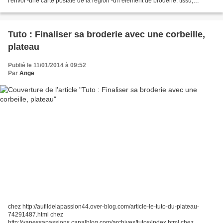
l'envoi -une carte postale de la région -un élément de broderie: tissu,
echevette ou bien boutons etc.. -et pour...
Tuto : Finaliser sa broderie avec une corbeille,
plateau
Publié le 11/01/2014 à 09:52
Par
Ange
chez http://aufildelapassion44.over-blog.com/article-le-tuto-du-plateau-
74291487.html chez
http://vanessapassions.canalblog.com/archives/tutos/index.html chez