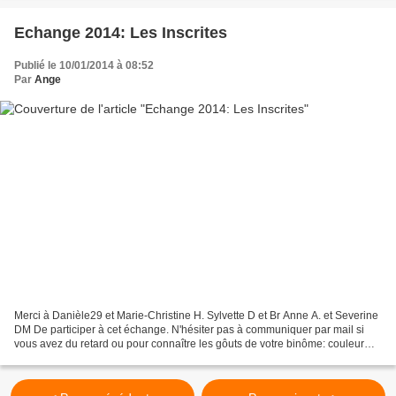
Echange 2014: Les Inscrites
Publié le 10/01/2014 à 08:52
Par
Ange
Merci à Danièle29 et Marie-Christine H. Sylvette D et Br Anne A. et Severine
DM De participer à cet échange. N'hésiter pas à communiquer par mail si
vous avez du retard ou pour connaître les gôuts de votre binôme: couleur
etc. Merci de respecter votre...