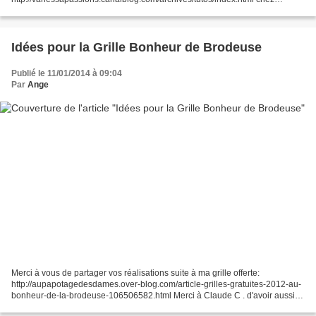
http://passion-pointdecroix.over-blog.com/categorie-11161036.html chez
http://delpblog.canalblog.com/archives/2007/12/06/5891412.html...
Idées pour la Grille Bonheur de Brodeuse
Publié le 11/01/2014 à 09:04
Par
Ange
Merci à vous de partager vos réalisations suite à ma grille offerte:
http://aupapotagedesdames.over-blog.com/article-grilles-gratuites-2012-au-
bonheur-de-la-brodeuse-106506582.html Merci à Claude C . d'avoir aussi
joliment mis en valeur ma grille. Admirez....