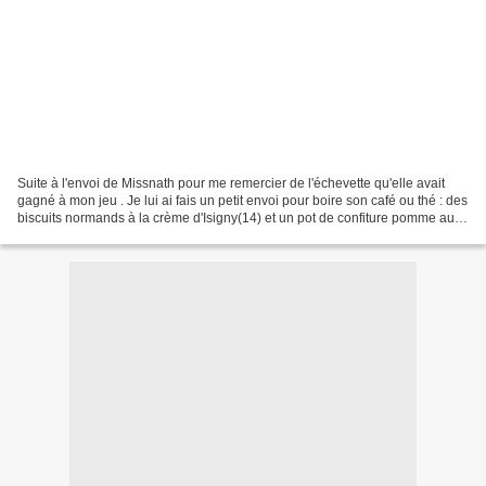
Suite à l'envoi de Missnath pour me remercier de l'échevette qu'elle avait
gagné à mon jeu . Je lui ai fais un petit envoi pour boire son café ou thé : des
biscuits normands à la crème d'Isigny(14) et un pot de confiture pomme au
calvados pour le plaisir....