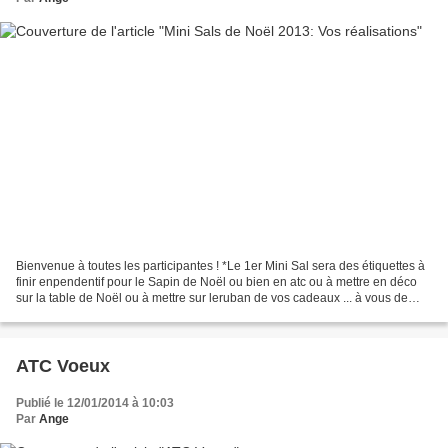
Bienvenue à toutes les participantes ! *Le 1er Mini Sal sera des étiquettes à
finir enpendentif pour le Sapin de Noël ou bien en atc ou à mettre en déco
sur la table de Noël ou à mettre sur leruban de vos cadeaux ... à vous de
décider : Tuto : Ici Etiquette...
ATC Voeux
Publié le 12/01/2014 à 10:03
Par
Ange