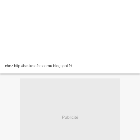
chez http://basketofbiscornu.blogspot.fr/
Publicité