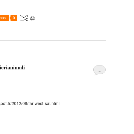
post
0
erianimali
…
pot.fr/2012/08/far-west-sal.html