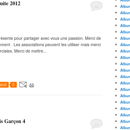
uite 2012
…
Albu
Albu
Album
Album
Albu
s présente pour partager avec vous une passion. Merci de
Album
uement . Les associations peuvent les utiliser mais merci
Album
rciales. Merci de mettre...
Album
Albu
Album
Albu
Album
Album
post
0
Albu
Album
Albu
Album
Albu
is Garçon 4
Albu
…
Albu