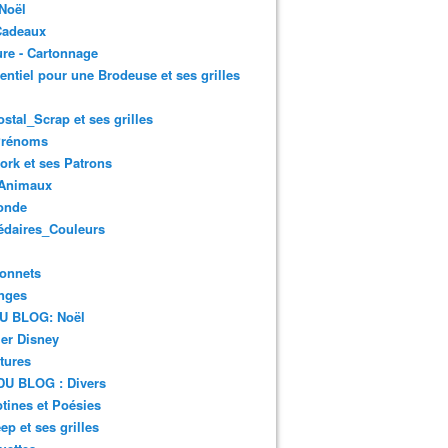
Noël
Cadeaux
re - Cartonnage
entiel pour une Brodeuse et ses grilles
ostal_Scrap et ses grilles
Prénoms
rk et ses Patrons
Animaux
onde
édaires_Couleurs
onnets
nges
DU BLOG: Noël
er Disney
tures
DU BLOG : Divers
ines et Poésies
ep et ses grilles