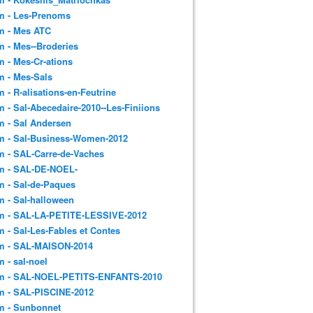
m - Les-Prenoms
m - Mes ATC
 - Mes--Broderies
 - Mes-Cr-ations
m - Mes-Sals
 - R-alisations-en-Feutrine
 - Sal-Abecedaire-2010--Les-Finiions
 - Sal Andersen
m - Sal-Business-Women-2012
 - SAL-Carre-de-Vaches
m - SAL-DE-NOEL-
 - Sal-de-Paques
 - Sal-halloween
m - SAL-LA-PETITE-LESSIVE-2012
 - Sal-Les-Fables et Contes
m - SAL-MAISON-2014
 - sal-noel
m - SAL-NOEL-PETITS-ENFANTS-2010
m - SAL-PISCINE-2012
m - Sunbonnet