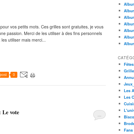
Album
Album
Albu
Album
 pour vos petits mots. Ces grilles sont gratuites, je vous
Album
ne passion. Merci de les utiliser à des fins personnels
Album
es utiliser mais merci...
Album
CATÉG
Fêtes
Grill
post
0
Annua
Jeux_
Les 
Les C
Cuisi
L'uni
: Le vote
…
Bisco
Brode
Fans