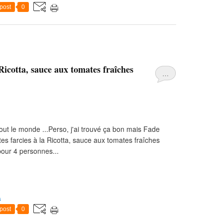
post
0
Ricotta, sauce aux tomates fraîches
…
out le monde ...Perso, j'ai trouvé ça bon mais Fade
es farcies à la Ricotta, sauce aux tomates fraîches
////// pour 4 personnes...
s
post
0