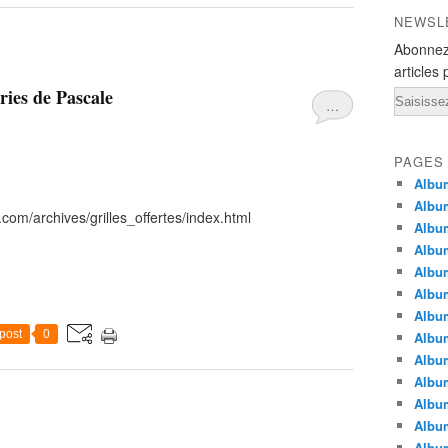
NEWSL
Abonnez
articles 
ries de Pascale
Email
…
PAGES
Album
Album
com/archives/grilles_offertes/index.html
Albu
Albu
Album
Album
Album
post
0
Album
Albu
Album
Albu
Albu
Albu