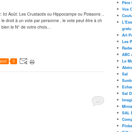
Père 
Vos 
: Ici Août: Les Crustacés ou Hippocampe ou Poissons ..
Coutu
le droit à un vote par personne , le vote peut être à ch
L'Ess
 bien le N° de votre choix...
gratu
Art P
Les 
Redwo
ABC 
Le M
post
0
Abéc
Sal
Sunb
Echa
Sal 
Imagi
…
Minia
SAL 
Compt
Pinke