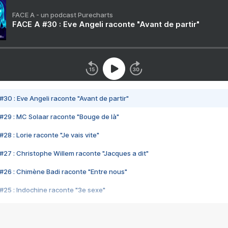
FACE A - un podcast Purecharts
FACE A #30 : Eve Angeli raconte "Avant de partir"
#30 : Eve Angeli raconte "Avant de partir"
#29 : MC Solaar raconte "Bouge de là"
28 : Lorie raconte "Je vais vite"
#27 : Christophe Willem raconte "Jacques a dit"
#26 : Chimène Badi raconte "Entre nous"
#25 : Indochine raconte "3e sexe"
#24 : Zaho raconte "C'est chelou"
#23 : Patrick Bruel raconte "Au café des délices"