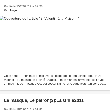
Publié le 15/02/2012 à 09:20
Par
Ange
Cette année , mon mari et moi avons décidé de ne rien acheter pour la St
Valentin...La maison en priorité...Sauf que mon mari est arrivé hier soir avec
un magnifique Triptyque Coquelicot car j'aime les Coquelicots; On voit que
le mur n'est pas encore...
Le masque, Le patron(3):La Grille2011
Publié le 15/02/2012 à 08:52