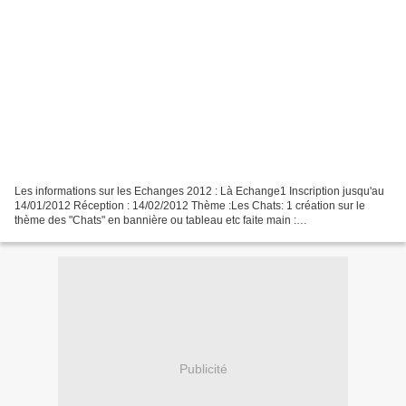
Les informations sur les Echanges 2012 : Là Echange1 Inscription jusqu'au
14/01/2012 Réception : 14/02/2012 Thème :Les Chats: 1 création sur le
thème des "Chats" en bannière ou tableau etc faite main :
broderie,patch,couture, feutrine,crochet etc,+ 1...
Publicité