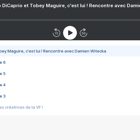
 DiCaprio et Tobey Maguire, c'est lui ! Rencontre avec Dam
bey Maguire, c'est lui ! Rencontre avec Damien Witecka
e 6
e 5
e 4
e 3
s créatrices de la VF !
e 2
e 1