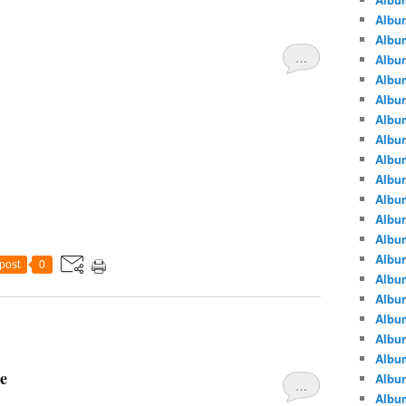
Albu
Albu
…
Album
Album
Albu
Album
Album
Album
Albu
Album
Albu
Album
Album
post
0
Albu
Album
Albu
Album
Albu
e
Albu
…
Albu