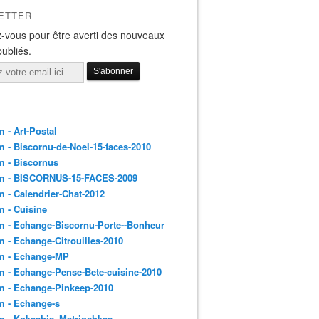
ETTER
-vous pour être averti des nouveaux
publiés.
 - Art-Postal
 - Biscornu-de-Noel-15-faces-2010
m - Biscornus
m - BISCORNUS-15-FACES-2009
 - Calendrier-Chat-2012
 - Cuisine
 - Echange-Biscornu-Porte--Bonheur
 - Echange-Citrouilles-2010
m - Echange-MP
 - Echange-Pense-Bete-cuisine-2010
m - Echange-Pinkeep-2010
m - Echange-s
m - Kokeshis_Matriochkas