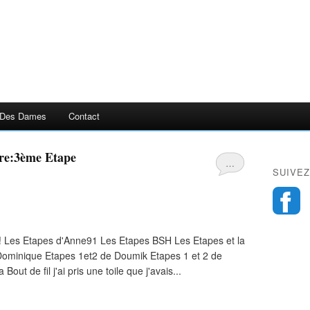
 Des Dames
Contact
ère:3ème Etape
…
SUIVEZ
! Les Etapes d'Anne91 Les Etapes BSH Les Etapes et la
 Dominique Etapes 1et2 de Doumik Etapes 1 et 2 de
ut de fil j'ai pris une toile que j'avais...