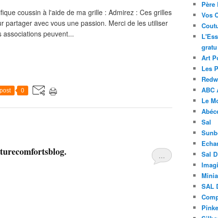
Père 
ique coussin à l'aide de ma grille : Admirez : Ces grilles
Vos 
ur partager avec vous une passion. Merci de les utiliser
Coutu
 associations peuvent...
L'Ess
gratu
Art P
Les 
Redwo
ABC 
post
0
Le M
Abéc
Sal
Sunb
Echa
turecomfortsblog.
Sal 
…
Imagi
Minia
SAL 
Compt
Pinke