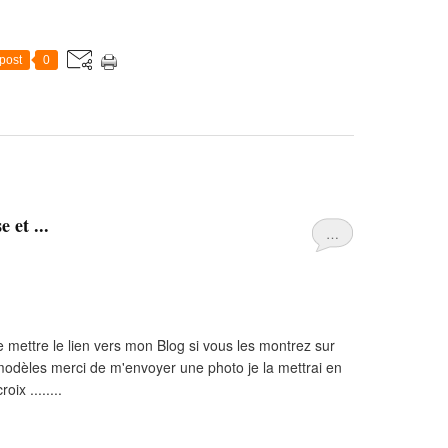
post
0
 et ...
…
de mettre le lien vers mon Blog si vous les montrez sur
modèles merci de m'envoyer une photo je la mettrai en
ix ........