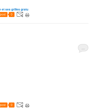
et ses grilles gratu
post
0
…
post
0