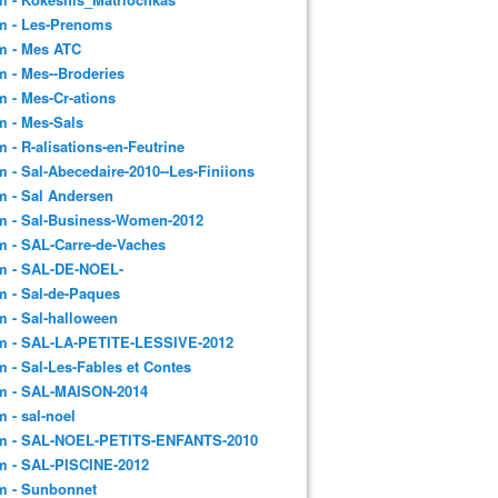
m - Les-Prenoms
m - Mes ATC
 - Mes--Broderies
 - Mes-Cr-ations
m - Mes-Sals
 - R-alisations-en-Feutrine
 - Sal-Abecedaire-2010--Les-Finiions
 - Sal Andersen
m - Sal-Business-Women-2012
 - SAL-Carre-de-Vaches
m - SAL-DE-NOEL-
 - Sal-de-Paques
 - Sal-halloween
m - SAL-LA-PETITE-LESSIVE-2012
 - Sal-Les-Fables et Contes
m - SAL-MAISON-2014
 - sal-noel
m - SAL-NOEL-PETITS-ENFANTS-2010
m - SAL-PISCINE-2012
m - Sunbonnet