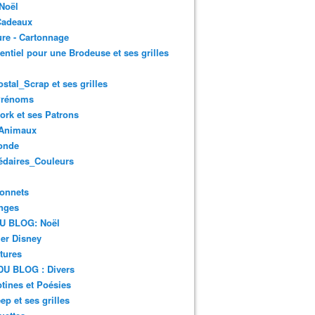
Noël
Cadeaux
re - Cartonnage
entiel pour une Brodeuse et ses grilles
ostal_Scrap et ses grilles
Prénoms
rk et ses Patrons
Animaux
onde
édaires_Couleurs
onnets
nges
DU BLOG: Noël
er Disney
tures
DU BLOG : Divers
ines et Poésies
ep et ses grilles