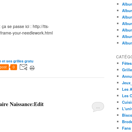
Album
Album
Albu
Album
ça se passe ici : http://tts-
Album
-frame-your-needlework.html
Album
Album
CATÉG
et ses grilles gratu
Fêtes
post
0
Grill
Annua
Jeux_
Les 
Les C
Cuisi
aire Naissance:Edit
…
L'uni
Bisco
Brode
Fans