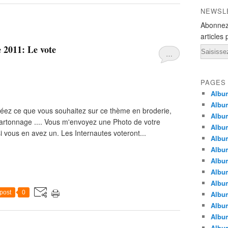
NEWSL
Abonnez
articles 
 2011: Le vote
Email
…
PAGES
Album
Album
éez ce que vous souhaitez sur ce thème en broderie,
Albu
cartonnage .... Vous m'envoyez une Photo de votre
Albu
i vous en avez un. Les Internautes voteront...
Album
Album
Album
Album
Albu
post
0
Album
Albu
Albu
Albu