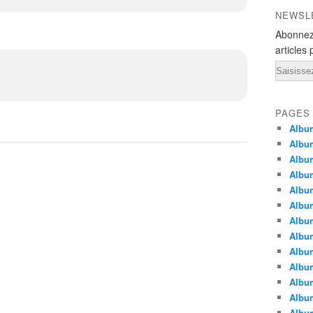
NEWSL
Abonnez
articles 
Email
PAGES
Album
Album
Albu
Albu
Album
Album
Album
Album
Albu
Album
Albu
Albu
Albu