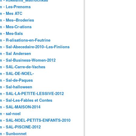
m - Les-Prenoms
m - Mes ATC
 - Mes--Broderies
 - Mes-Cr-ations
m - Mes-Sals
 - R-alisations-en-Feutrine
 - Sal-Abecedaire-2010--Les-Finiions
 - Sal Andersen
m - Sal-Business-Women-2012
 - SAL-Carre-de-Vaches
m - SAL-DE-NOEL-
 - Sal-de-Paques
 - Sal-halloween
m - SAL-LA-PETITE-LESSIVE-2012
 - Sal-Les-Fables et Contes
m - SAL-MAISON-2014
 - sal-noel
m - SAL-NOEL-PETITS-ENFANTS-2010
m - SAL-PISCINE-2012
m - Sunbonnet