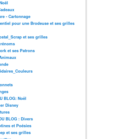
Noël
Cadeaux
re - Cartonnage
entiel pour une Brodeuse et ses grilles
ostal_Scrap et ses grilles
Prénoms
rk et ses Patrons
Animaux
onde
édaires_Couleurs
onnets
nges
DU BLOG: Noël
er Disney
tures
DU BLOG : Divers
ines et Poésies
ep et ses grilles