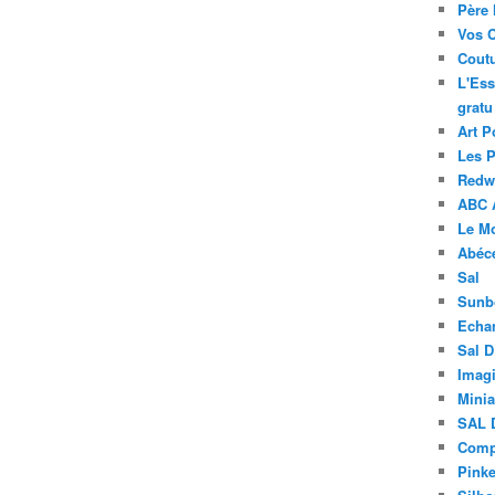
Père 
Vos 
Coutu
L'Ess
gratu
Art P
Les 
Redwo
ABC 
Le M
Abéc
Sal
Sunb
Echa
Sal 
Imagi
Minia
SAL 
Compt
Pinke