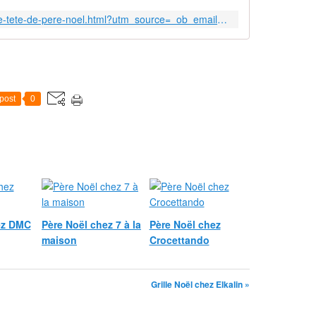
http://www.elkalin.com/2015/11/une-tete-de-pere-noel.html?utm_source=_ob_email&utm_medium=_ob_notification&utm_campaign=_ob_pushmail
post
0
ez DMC
Père Noël chez 7 à la
Père Noël chez
maison
Crocettando
Grille Noël chez Elkalin »