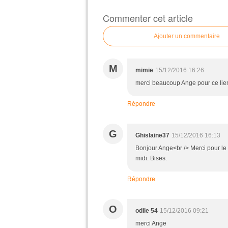
Commenter cet article
Ajouter un commentaire
M
mimie
15/12/2016 16:26
merci beaucoup Ange pour ce lien
Répondre
G
Ghislaine37
15/12/2016 16:13
Bonjour Ange<br /> Merci pour le l
midi. Bises.
Répondre
O
odile 54
15/12/2016 09:21
merci Ange