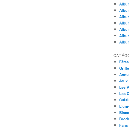
Album
Album
Albu
Album
Album
Album
Album
CATÉG
Fêtes
Grill
Annua
Jeux_
Les 
Les C
Cuisi
L'uni
Bisco
Brode
Fans