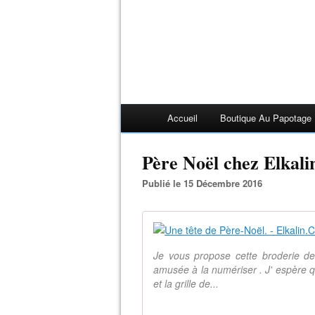
Accueil
Boutique Au Papotage
Père Noël chez Elkali
Publié le 15 Décembre 2016
Je vous propose cette broderie de
amusée à la numériser . J' espère qu'
et la grille de...