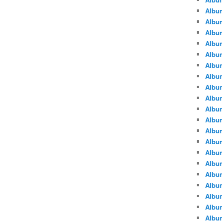
Albu
Albu
Album
Album
Albu
Album
Album
Album
Albu
Album
Albu
Album
Album
Albu
Album
Albu
Album
Albu
Albu
Albu