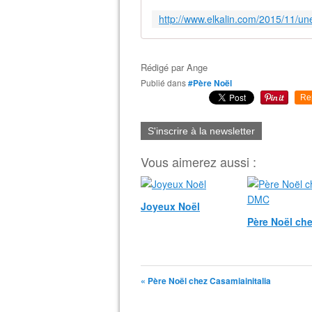
Rédigé par
Ange
Publié dans
#Père Noël
Re
S'inscrire à la newsletter
Vous aimerez aussi :
Joyeux Noël
Père Noël ch
« Père Noël chez Casamiainitalia