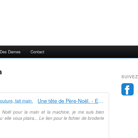
 Des Dames
Contact
n
SUIVEZ
Une tête de Père-Noël. - Elkalin.Couture, fait main.
 Noël pour la main et la machine, je me suis bien
 elle vous plaira... Le lien pour le fichier de broderie