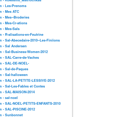
m - Les-Prenoms
m - Mes ATC
 - Mes--Broderies
 - Mes-Cr-ations
m - Mes-Sals
 - R-alisations-en-Feutrine
 - Sal-Abecedaire-2010--Les-Finiions
 - Sal Andersen
m - Sal-Business-Women-2012
 - SAL-Carre-de-Vaches
m - SAL-DE-NOEL-
 - Sal-de-Paques
 - Sal-halloween
m - SAL-LA-PETITE-LESSIVE-2012
 - Sal-Les-Fables et Contes
m - SAL-MAISON-2014
 - sal-noel
m - SAL-NOEL-PETITS-ENFANTS-2010
m - SAL-PISCINE-2012
m - Sunbonnet