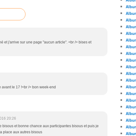
Albu
Albu
Album
Album
Albu
Album
né et j'arrive sur une page "aucun article". <br /> bises et
Album
Album
Albu
Album
Albu
Album
Album
oie avant le 17 !<br /> bon week-end
Albu
Album
Albu
Album
016 20:26
Albu
 bisous et bonne chance aux participantes bisous et puis je
Albu
la place aux autres bisous
Albu