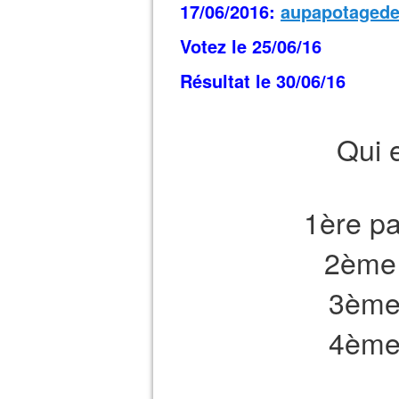
17/06/2016:
aupapotaged
Votez le 25/06/16
Résultat le 30/06/16
Qui 
1ère pa
2ème 
3ème 
4ème 