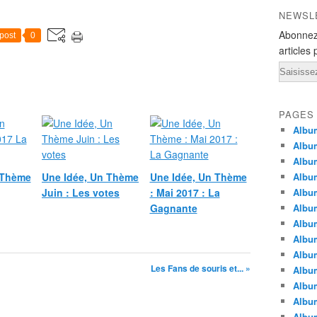
NEWSL
Abonnez
post
0
articles 
Email
PAGES
Album
Album
Albu
 Thème
Une Idée, Un Thème
Une Idée, Un Thème
Albu
Juin : Les votes
: Mai 2017 : La
Album
Gagnante
Album
Album
Album
Albu
Les Fans de souris et... »
Album
Albu
Albu
Albu