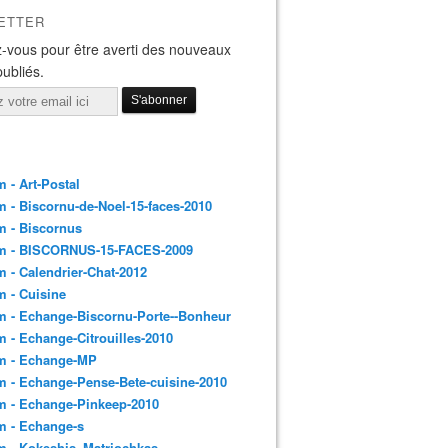
ETTER
-vous pour être averti des nouveaux
publiés.
 - Art-Postal
 - Biscornu-de-Noel-15-faces-2010
m - Biscornus
m - BISCORNUS-15-FACES-2009
 - Calendrier-Chat-2012
 - Cuisine
 - Echange-Biscornu-Porte--Bonheur
 - Echange-Citrouilles-2010
m - Echange-MP
 - Echange-Pense-Bete-cuisine-2010
m - Echange-Pinkeep-2010
m - Echange-s
m - Kokeshis_Matriochkas