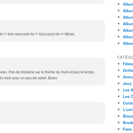
Album
Album
Albu
Album
Album
r /> bon mercredi<br /> bizzzzzzz<br /> Mimie
Album
Album
CATÉG
Fêtes
Grill
news. Pas de broderie sur le thème du mois et pas le temps
Annua
s midi avec un peu de soleil. Bises.
Jeux_
Les 
Les C
Cuisi
L'uni
Bisco
Brode
Fans