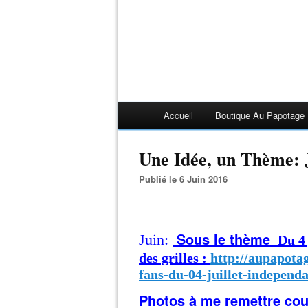
Accueil
Boutique Au Papotage
Une Idée, un Thème: J
Publié le 6 Juin 2016
Sous le thème
Juin:
Du 4 
des grilles :
http://aupapota
fans-du-04-juillet-independ
Photos à me remettre cour