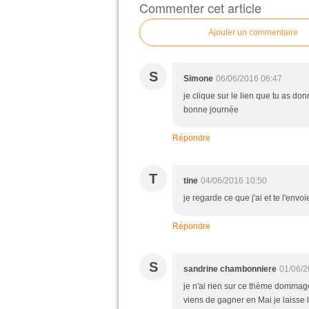
Commenter cet article
Ajouter un commentaire
S
Simone
06/06/2016 06:47
je clique sur le lien que tu as don
bonne journée
Répondre
T
tine
04/06/2016 10:50
je regarde ce que j'ai et te l'env
Répondre
S
sandrine chambonniere
01/06/2
je n'ai rien sur ce thème dommage
viens de gagner en Mai je laisse 