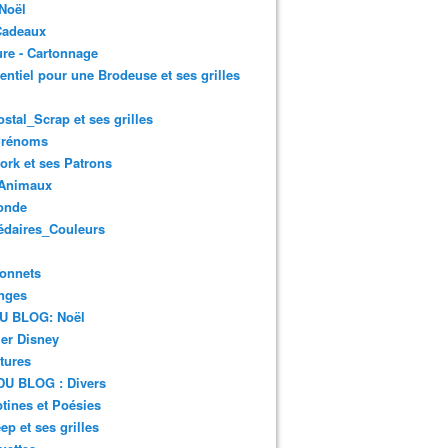
Noël
Cadeaux
re - Cartonnage
entiel pour une Brodeuse et ses grilles
ostal_Scrap et ses grilles
Prénoms
rk et ses Patrons
Animaux
onde
édaires_Couleurs
onnets
nges
DU BLOG: Noël
er Disney
tures
DU BLOG : Divers
ines et Poésies
ep et ses grilles