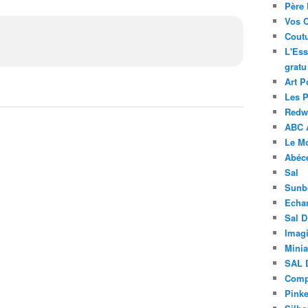
Père 
Vos 
Coutu
L'Ess
gratu
Art P
Les 
Redwo
ABC 
Le M
Abéc
Sal
Sunb
Echa
Sal 
Imagi
Minia
SAL 
Compt
Pinke