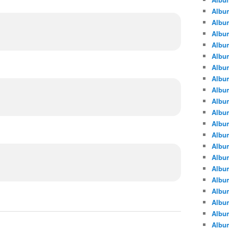
Albu
Albu
Album
Album
Albu
Album
Album
Album
Albu
Album
Albu
Album
Album
Albu
Album
Albu
Album
Albu
Albu
Albu