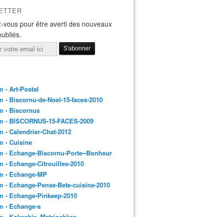
ETTER
-vous pour être averti des nouveaux
publiés.
 - Art-Postal
 - Biscornu-de-Noel-15-faces-2010
m - Biscornus
m - BISCORNUS-15-FACES-2009
 - Calendrier-Chat-2012
 - Cuisine
 - Echange-Biscornu-Porte--Bonheur
 - Echange-Citrouilles-2010
m - Echange-MP
 - Echange-Pense-Bete-cuisine-2010
m - Echange-Pinkeep-2010
m - Echange-s
m - Kokeshis_Matriochkas