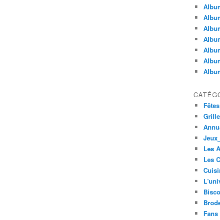
Album
Album
Albu
Album
Album
Album
Album
CATÉG
Fêtes
Grill
Annua
Jeux_
Les 
Les C
Cuisi
L'uni
Bisco
Brode
Fans