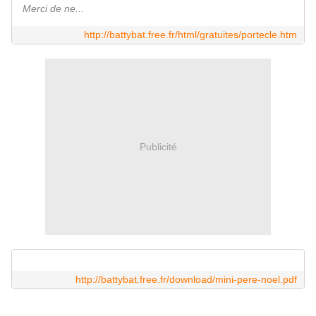
Merci de ne...
http://battybat.free.fr/html/gratuites/portecle.htm
Publicité
http://battybat.free.fr/download/mini-pere-noel.pdf