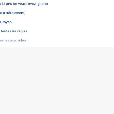
 a 13 ans (et vous l'avez ignoré)
e (littéralement)
im Rayan
 toutes les règles
s les jeux vidéo
us choquant de Rockstar ? - Le scandale BULLY
e plus moche de Steam
du RÊVE tourne au CAUCHEMAR
pendant 8 heures
it… à tort
umiliés par un jeu vidéo
ire - Final Fantasy 8
ti un empire - Age of Empires