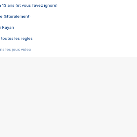
 a 13 ans (et vous l'avez ignoré)
e (littéralement)
im Rayan
 toutes les règles
s les jeux vidéo
us choquant de Rockstar ? - Le scandale BULLY
e plus moche de Steam
du RÊVE tourne au CAUCHEMAR
pendant 8 heures
it… à tort
umiliés par un jeu vidéo
ire - Final Fantasy 8