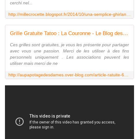
cerchi nel...
http://millecrocette.blogspot.fr/2014/10/una-semplice-ghirlanda.html?utm_source=feedburner&utm_medium=email&utm_campaign=Feed:+PuntocroceEFantasia+(puntocroce+e+fantasia)
Grille Gratuite Tatoo : La Couronne - Le Blog des Dames
Ces grilles sont gratuites, je vous les présente pour partager
avec vous une passion. Merci de les utiliser à des fins
personnels uniquement . Les associations peuvent les
utiliser mais merci de ne
http://aupapotagedesdames.over-blog.com/article-ratuite-66520356.html