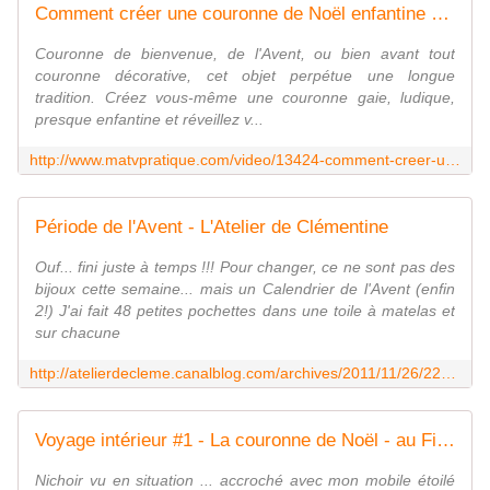
Comment créer une couronne de Noël enfantine ? - Déco - Maison - Jardin
Couronne de bienvenue, de l'Avent, ou bien avant tout
couronne décorative, cet objet perpétue une longue
tradition. Créez vous-même une couronne gaie, ludique,
presque enfantine et réveillez v...
http://www.matvpratique.com/video/13424-comment-creer-une-couronne-de-noel-enfantine
Période de l'Avent - L'Atelier de Clémentine
Ouf... fini juste à temps !!! Pour changer, ce ne sont pas des
bijoux cette semaine... mais un Calendrier de l'Avent (enfin
2!) J'ai fait 48 petites pochettes dans une toile à matelas et
sur chacune
http://atelierdecleme.canalblog.com/archives/2011/11/26/22812708.html
Voyage intérieur #1 - La couronne de Noël - au Fil rouge
Nichoir vu en situation ... accroché avec mon mobile étoilé