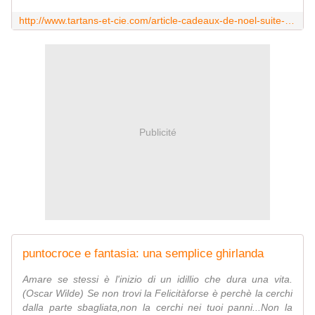
http://www.tartans-et-cie.com/article-cadeaux-de-noel-suite-112759077.html
Publicité
puntocroce e fantasia: una semplice ghirlanda
Amare se stessi è l'inizio di un idillio che dura una vita.
(Oscar Wilde) Se non trovi la Felicitàforse è perchè la cerchi
dalla parte sbagliata,non la cerchi nei tuoi panni...Non la