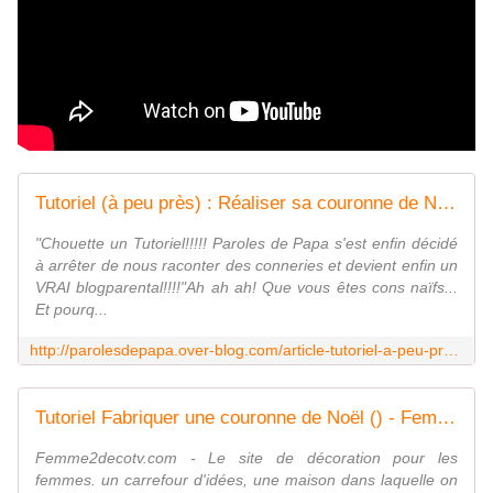
Tutoriel (à peu près) : Réaliser sa couronne de Noël
"Chouette un Tutoriel!!!!! Paroles de Papa s'est enfin décidé
à arrêter de nous raconter des conneries et devient enfin un
VRAI blogparental!!!!"Ah ah ah! Que vous êtes cons naïfs...
Et pourq...
http://parolesdepapa.over-blog.com/article-tutoriel-a-peu-pres-realiser-sa-couronne-de-noel-121721769.html
Tutoriel Fabriquer une couronne de Noël () - Femme2decoTV
Femme2decotv.com - Le site de décoration pour les
femmes. un carrefour d'idées, une maison dans laquelle on