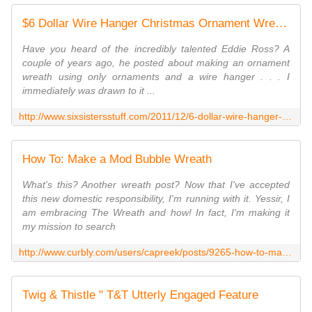
$6 Dollar Wire Hanger Christmas Ornament Wreath and Bow Tutorial
Have you heard of the incredibly talented Eddie Ross? A
couple of years ago, he posted about making an ornament
wreath using only ornaments and a wire hanger . . . I
immediately was drawn to it ...
http://www.sixsistersstuff.com/2011/12/6-dollar-wire-hanger-christmas-ornament.html
How To: Make a Mod Bubble Wreath
What's this? Another wreath post? Now that I've accepted
this new domestic responsibility, I'm running with it. Yessir, I
am embracing The Wreath and how! In fact, I'm making it
my mission to search
http://www.curbly.com/users/capreek/posts/9265-how-to-make-a-mod-bubble-wreath
Twig & Thistle " T&T Utterly Engaged Feature