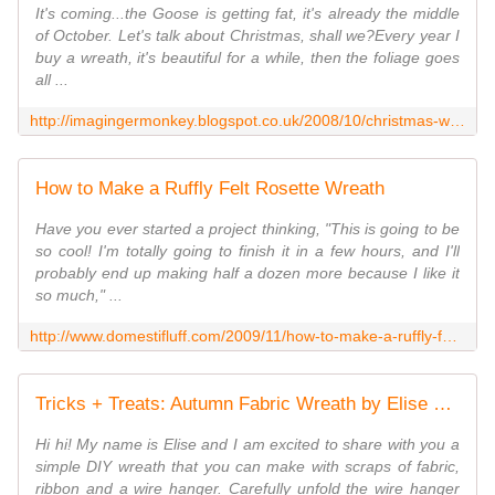
It's coming...the Goose is getting fat, it's already the middle
of October. Let's talk about Christmas, shall we?Every year I
buy a wreath, it's beautiful for a while, then the foliage goes
all ...
http://imagingermonkey.blogspot.co.uk/2008/10/christmas-wreath-tutorial.html
How to Make a Ruffly Felt Rosette Wreath
Have you ever started a project thinking, "This is going to be
so cool! I'm totally going to finish it in a few hours, and I'll
probably end up making half a dozen more because I like it
so much," ...
http://www.domestifluff.com/2009/11/how-to-make-a-ruffly-felt-rosette-wreath/
Tricks + Treats: Autumn Fabric Wreath by Elise Blaha - A Beautiful Mess
Hi hi! My name is Elise and I am excited to share with you a
simple DIY wreath that you can make with scraps of fabric,
ribbon and a wire hanger. Carefully unfold the wire hanger