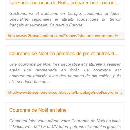
faire une couronne de Noël, préparer une couronne de Noël avec des fruits secs du raphia du pain d épices des fleurs séchées, decoration de Plats Gastronomie, recettes de cuisine et traditions en Europe. Information et Tourisme Européen.
Gastronomie et traditions en Europe, coutûmes et fêtes.
Spécialités régionales et attraits touristiques du terroir
français et européen. Saveurs d'Europe.
http://www.2travelandeat.com/France/faire.une.couronne.de.noel.html
Couronne de Noël en pommes de pin et autres décorations naturelles
Une couronne de Noël très décorative et naturelle à réaliser
après une promenade en forêt. La couronne est
entièrement réalisée avec des pommes de pin collées puis
elle est décorées de...
http://www.teteamodeler.com/activite/bricolage/noel/couronne4.asp
Couronne de Noël en laine
Comment faire vous-même votre Couronne de Noël en laine
? Découvrez MILLE et UN tutos, patrons et modèles gratuits