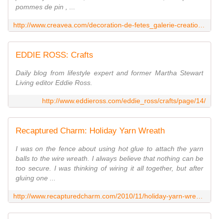
pommes de pin , ...
http://www.creavea.com/decoration-de-fetes_galerie-creations_couronne-de-noel-en-bois-flotte_37302.html
EDDIE ROSS: Crafts
Daily blog from lifestyle expert and former Martha Stewart
Living editor Eddie Ross.
http://www.eddieross.com/eddie_ross/crafts/page/14/
Recaptured Charm: Holiday Yarn Wreath
I was on the fence about using hot glue to attach the yarn
balls to the wire wreath. I always believe that nothing can be
too secure. I was thinking of wiring it all together, but after
gluing one ...
http://www.recapturedcharm.com/2010/11/holiday-yarn-wreath.html