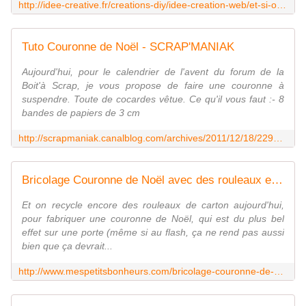
http://idee-creative.fr/creations-diy/idee-creation-web/et-si-on-declinait-la-deco-recup-murale-en-deco-de-noel/
Tuto Couronne de Noël - SCRAP'MANIAK
Aujourd'hui, pour le calendrier de l'avent du forum de la
Boit'à Scrap, je vous propose de faire une couronne à
suspendre. Toute de cocardes vêtue. Ce qu'il vous faut :- 8
bandes de papiers de 3 cm
http://scrapmaniak.canalblog.com/archives/2011/12/18/22996914.html
Bricolage Couronne de Noël avec des rouleaux en carton de papier toilette
Et on recycle encore des rouleaux de carton aujourd'hui,
pour fabriquer une couronne de Noël, qui est du plus bel
effet sur une porte (même si au flash, ça ne rend pas aussi
bien que ça devrait...
http://www.mespetitsbonheurs.com/bricolage-couronne-de-noel-avec-des-rouleaux-en-carton-de-papier-toilette/