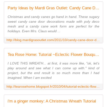
Party Ideas by Mardi Gras Outlet: Candy Cane Door Decoration with Deco Mesh: A Tutorial
Christmas and candy canes go hand in hand. These sugary
sweet candy cane door decorations made with poly deco
mesh and a candy cane work form are perfect for the
holidays. Even Mrs. Claus would ...
http://blog.mardigrasoutlet.com/2011/10/candy-cane-door-decoration-with-deco.html
Tea Rose Home: Tutorial ~Eclectic Flower Bouquet Wreath~
I LOVE THIS WREATH... at first, it was more like, "ok, let's
play around and see what I can come up with." kind of
project, but the end result is so much more than I had
imagined. When I am excited
http://tearosehome.blogspot.fr/2010/04/tutorial-eclectic-flower-bouquet-wreath.html
i'm a ginger monkey: A Christmas Wreath Tutorial