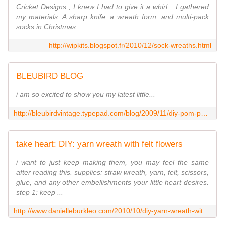
Cricket Designs , I knew I had to give it a whirl... I gathered
my materials: A sharp knife, a wreath form, and multi-pack
socks in Christmas
http://wipkits.blogspot.fr/2010/12/sock-wreaths.html
BLEUBIRD BLOG
i am so excited to show you my latest little...
http://bleubirdvintage.typepad.com/blog/2009/11/diy-pom-pom-wreath.html
take heart: DIY: yarn wreath with felt flowers
i want to just keep making them, you may feel the same
after reading this. supplies: straw wreath, yarn, felt, scissors,
glue, and any other embellishments your little heart desires.
step 1: keep ...
http://www.danielleburkleo.com/2010/10/diy-yarn-wreath-with-felt-flowers.html