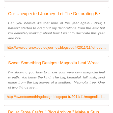
Our Unexpected Journey: Let The Decorating Begin!
Can you believe it's that time of the year again!? Now, I
haven't started to drag out my decorations from the attic but
I'm definitely thinking about how I want to decorate this year
and I've ...
http://wwwourunexpectedjourney.blogspot.fr/2011/11/let-decorating-begin.html
Sweet Something Designs: Magnolia Leaf Wreath (A Tutorial)
I'm showing you how to make your very own magnolia leaf
wreath. You know the kind. The big, beautiful, full, lush, kind
made from the big leaves of a southern Magnolia tree. One
of two things are ...
http://sweetsomethingdesign.blogspot.fr/2011/11/magnolia-leaf-wreath-tutorial.html
Dollar Store Crafts " Blog Archive " Make a Stunning Origami Wreath