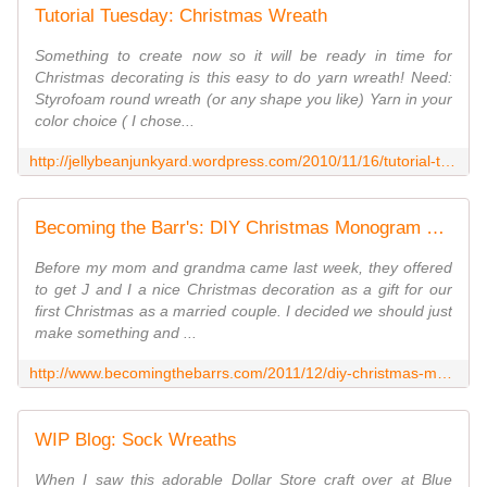
Tutorial Tuesday: Christmas Wreath
Something to create now so it will be ready in time for
Christmas decorating is this easy to do yarn wreath! Need:
Styrofoam round wreath (or any shape you like) Yarn in your
color choice ( I chose...
http://jellybeanjunkyard.wordpress.com/2010/11/16/tutorial-tuesday-christmas-wreath/
Becoming the Barr's: DIY Christmas Monogram Wreath Tutorial
Before my mom and grandma came last week, they offered
to get J and I a nice Christmas decoration as a gift for our
first Christmas as a married couple. I decided we should just
make something and ...
http://www.becomingthebarrs.com/2011/12/diy-christmas-monogram-wreath-tutorial.html
WIP Blog: Sock Wreaths
When I saw this adorable Dollar Store craft over at Blue