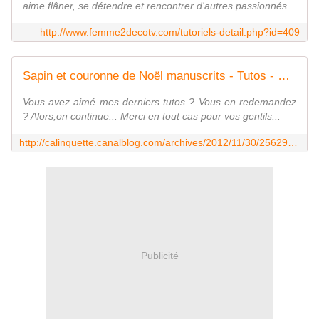
aime flâner, se détendre et rencontrer d'autres passionnés.
http://www.femme2decotv.com/tutoriels-detail.php?id=409
Sapin et couronne de Noël manuscrits - Tutos - Compte à rebours - Calinquette
Vous avez aimé mes derniers tutos ? Vous en redemandez
? Alors,on continue... Merci en tout cas pour vos gentils...
http://calinquette.canalblog.com/archives/2012/11/30/25629194.html
Publicité