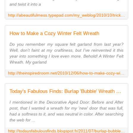
and twist it into a
http://abeautifulmess.typepad.com/my_weblog/2010/10/tricks-treats-autumn-fabric-wreath-by-elise-blaha.html
How to Make a Cozy Winter Felt Wreath
Do you remember my square felt garland from last year?
Well, don't faint at my craftiness, but I've reinvented it this
year into something I love even more. Behold! A Winter Felt
Wreath. My garland
http://theinspiredroom.net/2010/12/06/how-to-make-cozy-winter-felt-wreath/
Today's Fabulous Finds: Burlap 'Bubble' Wreath Tutorial
I mentioned in the Decorative Aged Door: Before and After
post, that I wanted a wreath for my 'new' door that was full,
had a softness to it, and was neutral in color. After searching
the web for ...
http://todaysfabulousfinds.blogspot.fr/2011/07/burlap-bubble-wreath-tutorial.html