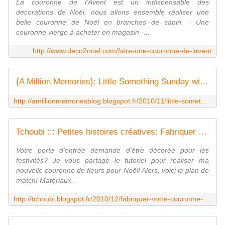
La couronne de l'Avent est un indispensable des
décorations de Noël, nous allons ensemble réaliser une
belle couronne de Noël en branches de sapin. - Une
couronne vierge à acheter en magasin -...
http://www.deco2noel.com/faire-une-couronne-de-lavent
{A Million Memories}: Little Something Sunday with Larissa Albernaz
http://amillionmemoriesblog.blogspot.fr/2010/11/little-something-sunday-with-larissa.html
Tchoubi ::: Petites histoires créatives: Fabriquer votre couronne de Noël !
Votre porte d'entrée demande d'être décorée pour les
festivités? Je vous partage le tutoriel pour réaliser ma
nouvelle couronne de fleurs pour Noël! Alors, voici le plan de
match! Matériaux...
http://tchoubi.blogspot.fr/2010/12/fabriquer-votre-couronne-de-noel.html