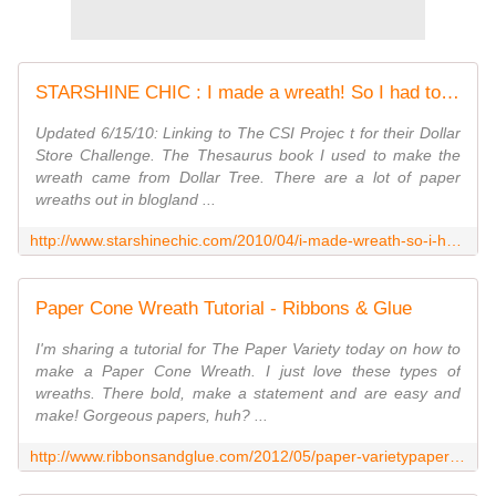
STARSHINE CHIC : I made a wreath! So I had to change up my mantel.
Updated 6/15/10: Linking to The CSI Projec t for their Dollar
Store Challenge. The Thesaurus book I used to make the
wreath came from Dollar Tree. There are a lot of paper
wreaths out in blogland ...
http://www.starshinechic.com/2010/04/i-made-wreath-so-i-had-to-change-up-my.html
Paper Cone Wreath Tutorial - Ribbons & Glue
I'm sharing a tutorial for The Paper Variety today on how to
make a Paper Cone Wreath. I just love these types of
wreaths. There bold, make a statement and are easy and
make! Gorgeous papers, huh? ...
http://www.ribbonsandglue.com/2012/05/paper-varietypaper-cone-wreath-tutorial.html