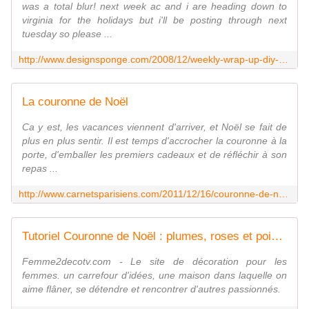
was a total blur! next week ac and i are heading down to
virginia for the holidays but i'll be posting through next
tuesday so please ...
http://www.designsponge.com/2008/12/weekly-wrap-up-diy-wreath-project.html
La couronne de Noël
Ca y est, les vacances viennent d'arriver, et Noël se fait de
plus en plus sentir. Il est temps d'accrocher la couronne à la
porte, d'emballer les premiers cadeaux et de réfléchir à son
repas ...
http://www.carnetsparisiens.com/2011/12/16/couronne-de-noel/
Tutoriel Couronne de Noël : plumes, roses et poinsettias (Loisirs créatifs) - Femme2decoTV
Femme2decotv.com - Le site de décoration pour les
femmes. un carrefour d'idées, une maison dans laquelle on
aime flâner, se détendre et rencontrer d'autres passionnés.