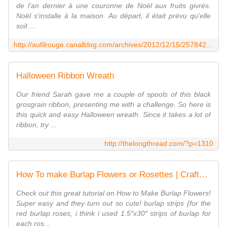
de l'an dernier à une couronne de Noël aux fruits givrés.
Noël s'installe à la maison. Au départ, il était prévu qu'elle
soit ...
http://aufilrouge.canalblog.com/archives/2012/12/15/25784280.html
Halloween Ribbon Wreath
Our friend Sarah gave me a couple of spools of this black
grosgrain ribbon, presenting me with a challenge. So here is
this quick and easy Halloween wreath. Since it takes a lot of
ribbon, try ...
http://thelongthread.com/?p=1310
How To make Burlap Flowers or Rosettes | Craftaholics Anonymous
Check out this great tutorial on How to Make Burlap Flowers!
Super easy and they turn out so cute! burlap strips {for the
red burlap roses, i think i used 1.5″x30″ strips of burlap for
each ros...