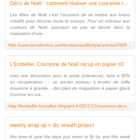
Déco de Noël : comment réaliser une couronne romantique en tissu ? - DIY
Les fêtes de Noël c'est l'occasion de se mettre aux loisirs
créatifs pour décorer toute la maison. Pour un intérieur aux
couleurs de Noël, pourquoi ne pas se lancer dans la
réalisation d'une...
http://www.terrafemina.com/tendances/lifestyle/articles/34899-deco-de-noel-comment-realiser-une-couronne-romantique-en-tissu-diy.html
L'Embellie: Couronne de Noël récup en papier #2
voici une décoration pour la porte (intérieure), faite à 90%
en récupération : - un ancien anneau à broder de taille
moyenne à grande, - des piles de magazines à papier glacé
(comme les ma...
http://lembellie-bruxelles.blogspot.fr/2011/12/couronne-de-noel-recup-en-papier.html
weekly wrap up + diy wreath project
this time of year the days just seem to fly by and this week