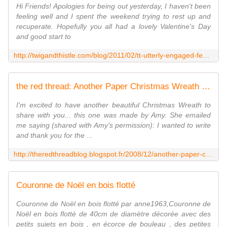
Hi Friends! Apologies for being out yesterday, I haven't been
feeling well and I spent the weekend trying to rest up and
recuperate. Hopefully you all had a lovely Valentine's Day
and good start to
http://twigandthistle.com/blog/2011/02/tt-utterly-engaged-feature/
the red thread: Another Paper Christmas Wreath from my Tutorial
I'm excited to have another beautiful Christmas Wreath to
share with you... this one was made by Amy. She emailed
me saying (shared with Amy's permission): I wanted to write
and thank you for the ...
http://theredthreadblog.blogspot.fr/2008/12/another-paper-christmas-wreath-from-my.html
Couronne de Noël en bois flotté
Couronne de Noël en bois flotté par anne1963,Couronne de
Noël en bois flotté de 40cm de diamètre décorée avec des
petits sujets en bois , en écorce de bouleau , des petites