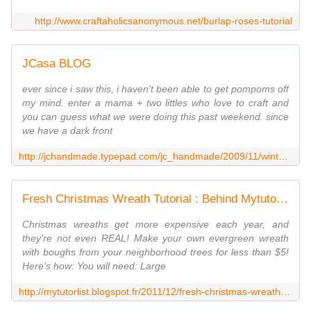
http://www.craftaholicsanonymous.net/burlap-roses-tutorial
JCasa BLOG
ever since i saw this, i haven't been able to get pompoms off
my mind. enter a mama + two littles who love to craft and
you can guess what we were doing this past weekend. since
we have a dark front
http://jchandmade.typepad.com/jc_handmade/2009/11/winter-white.html
Fresh Christmas Wreath Tutorial : Behind Mytutorlist.com
Christmas wreaths get more expensive each year, and
they're not even REAL! Make your own evergreen wreath
with boughs from your neighborhood trees for less than $5!
Here's how: You will need: Large
http://mytutorlist.blogspot.fr/2011/12/fresh-christmas-wreath-tutorial.html