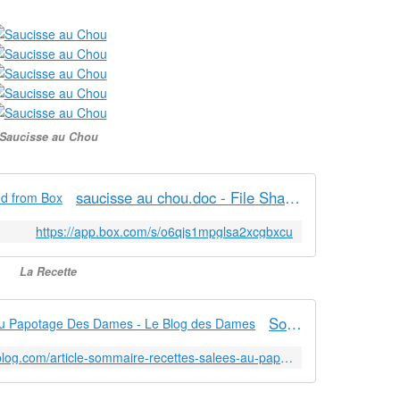
Saucisse au Chou
saucisse au chou.doc - File Shared from Box
https://app.box.com/s/o6qjs1mpglsa2xcgbxcu
La Recette
Sommaire des Recettes Salées Au Papotage Des Dames - Le Blog des Dames
http://aupapotagedesdames.over-blog.com/article-sommaire-recettes-salees-au-papotage-des-dames-121897633.html