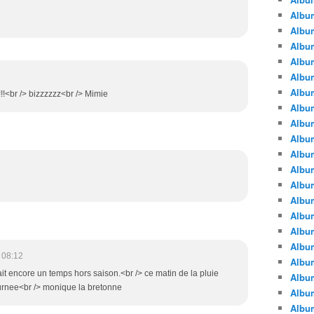
Albu
Albu
Album
Album
Albu
Album
!!<br /> bizzzzzz<br /> Mimie
Album
Album
Albu
Album
Albu
Album
Album
Albu
Album
Albu
 08:12
Album
l fait encore un temps hors saison.<br /> ce matin de la pluie
Albu
urnee<br /> monique la bretonne
Albu
Albu