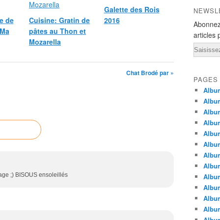
Galette des Rois
NEWSL
e de
Cuisine: Gratin de
2016
Abonnez
 Ma
pâtes au Thon et
articles 
Mozarella
Email
Chat Brodé par »
PAGES
Album
Album
Albu
Albu
Album
Album
Album
Album
age ;) BISOUS ensoleillés
Albu
Album
Albu
Albu
Albu