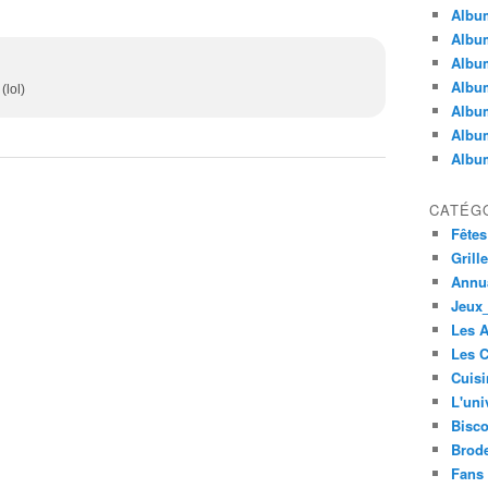
Album
Album
Albu
Album
(lol)
Album
Album
Album
CATÉG
Fêtes
Grill
Annua
Jeux_
Les 
Les C
Cuisi
L'uni
Bisco
Brode
Fans