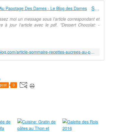
Sommaire des Recettes Sucrées Au Papotage Des Dames - Le Blog des Dames
issez moi un message sous l'article correspondant et
e à jour l'article avec le pdf. *Dessert Chocolat: -
http://aupapotagedesdames.over-blog.com/article-sommaire-recettes-sucrees-au-papotage-des-dames-121897675.html
s
post
0