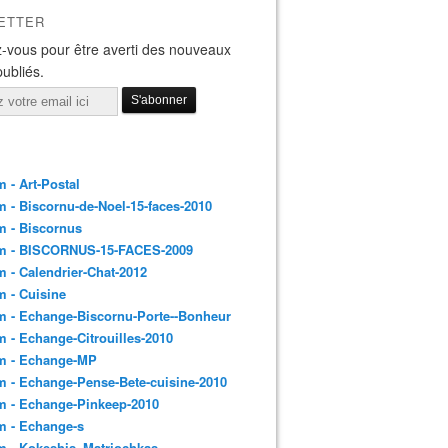
ETTER
-vous pour être averti des nouveaux
publiés.
 - Art-Postal
 - Biscornu-de-Noel-15-faces-2010
m - Biscornus
m - BISCORNUS-15-FACES-2009
 - Calendrier-Chat-2012
 - Cuisine
 - Echange-Biscornu-Porte--Bonheur
 - Echange-Citrouilles-2010
m - Echange-MP
 - Echange-Pense-Bete-cuisine-2010
m - Echange-Pinkeep-2010
m - Echange-s
m - Kokeshis_Matriochkas