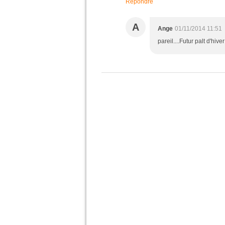
Répondre
A
Ange
01/11/2014 11:51
pareil....Futur palt d'hiver 