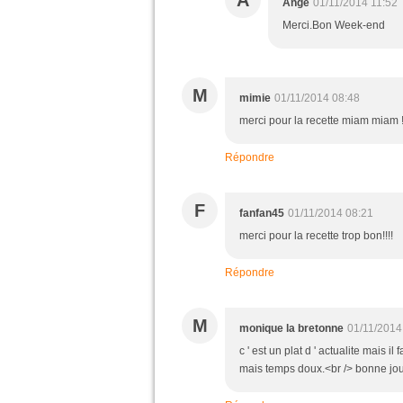
A
Ange
01/11/2014 11:52
Merci.Bon Week-end
M
mimie
01/11/2014 08:48
merci pour la recette miam miam !
Répondre
F
fanfan45
01/11/2014 08:21
merci pour la recette trop bon!!!!
Répondre
M
monique la bretonne
01/11/2014
c ' est un plat d ' actualite mais i
mais temps doux.<br /> bonne jo