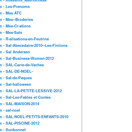
m - Les-Prenoms
m - Mes ATC
 - Mes--Broderies
 - Mes-Cr-ations
m - Mes-Sals
 - R-alisations-en-Feutrine
 - Sal-Abecedaire-2010--Les-Finiions
 - Sal Andersen
m - Sal-Business-Women-2012
 - SAL-Carre-de-Vaches
m - SAL-DE-NOEL-
 - Sal-de-Paques
 - Sal-halloween
m - SAL-LA-PETITE-LESSIVE-2012
 - Sal-Les-Fables et Contes
m - SAL-MAISON-2014
 - sal-noel
m - SAL-NOEL-PETITS-ENFANTS-2010
m - SAL-PISCINE-2012
m - Sunbonnet