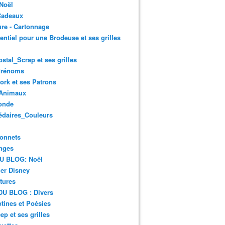
Noël
Cadeaux
re - Cartonnage
entiel pour une Brodeuse et ses grilles
ostal_Scrap et ses grilles
Prénoms
rk et ses Patrons
Animaux
onde
édaires_Couleurs
onnets
nges
DU BLOG: Noël
er Disney
tures
DU BLOG : Divers
ines et Poésies
ep et ses grilles