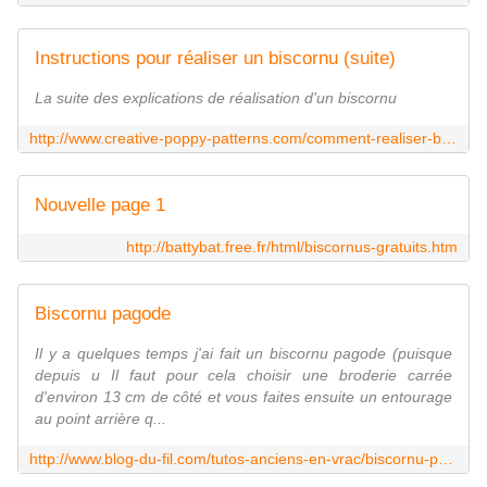
Instructions pour réaliser un biscornu (suite)
La suite des explications de réalisation d'un biscornu
http://www.creative-poppy-patterns.com/comment-realiser-biscornu-comment-realiser-biscornu-suite-pxl-8_16_17.html
Nouvelle page 1
http://battybat.free.fr/html/biscornus-gratuits.htm
Biscornu pagode
Il y a quelques temps j'ai fait un biscornu pagode (puisque
depuis u Il faut pour cela choisir une broderie carrée
d'environ 13 cm de côté et vous faites ensuite un entourage
au point arrière q...
http://www.blog-du-fil.com/tutos-anciens-en-vrac/biscornu-pagode,a938135.html