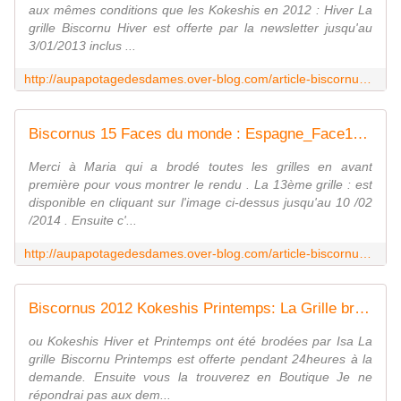
aux mêmes conditions que les Kokeshis en 2012 : Hiver La
grille Biscornu Hiver est offerte par la newsletter jusqu'au
3/01/2013 inclus ...
http://aupapotagedesdames.over-blog.com/article-biscornus-matriochkas-hiver-la-grille-gratuite-99331514.html
Biscornus 15 Faces du monde : Espagne_Face13 - Le Blog des Dames
Merci à Maria qui a brodé toutes les grilles en avant
première pour vous montrer le rendu . La 13ème grille : est
disponible en cliquant sur l'image ci-dessus jusqu'au 10 /02
/2014 . Ensuite c'...
http://aupapotagedesdames.over-blog.com/article-biscornus-15-faces-du-monde-espagne_face13-119769005.html
Biscornus 2012 Kokeshis Printemps: La Grille brodée par - Le Blog des Dames
ou Kokeshis Hiver et Printemps ont été brodées par Isa La
grille Biscornu Printemps est offerte pendant 24heures à la
demande. Ensuite vous la trouverez en Boutique Je ne
répondrai pas aux dem...