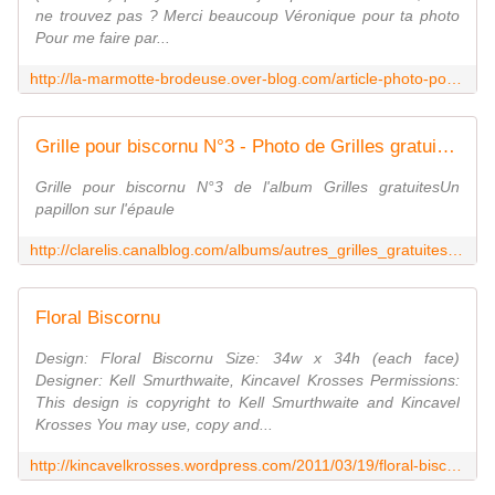
ne trouvez pas ? Merci beaucoup Véronique pour ta photo
Pour me faire par...
http://la-marmotte-brodeuse.over-blog.com/article-photo-porte-cles-maisons-2-111296188.html
Grille pour biscornu N°3 - Photo de Grilles gratuites - Un papillon sur l'épaule
Grille pour biscornu N°3 de l'album Grilles gratuitesUn
papillon sur l'épaule
http://clarelis.canalblog.com/albums/autres_grilles_gratuites/photos/43551745-grille_pour_biscornu_n_3.html
Floral Biscornu
Design: Floral Biscornu Size: 34w x 34h (each face)
Designer: Kell Smurthwaite, Kincavel Krosses Permissions:
This design is copyright to Kell Smurthwaite and Kincavel
Krosses You may use, copy and...
http://kincavelkrosses.wordpress.com/2011/03/19/floral-biscornu/