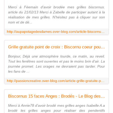
Merci à Féemain d'avoir brodée mes grilles biscornus.
article du 21/02/13 Merci à Zabelle de participer autant à la
réalisation de mes grilles. N'hésitez pas à cliquer sur son
nom et de dé...
http://aupapotagedesdames.over-blog.com/article-biscornus-de-l-europe-la-russie-grille-gratuite-2013-105879271.html
Grille gratuite point de croix : Biscornu coeur pourpre - Le blog de Isabelle
Bonjour, Déjà une atmosphère lourde, ce matin, au reveil.
Tout les fenêtres sont ouvertes et pas le moins brin d'air. La
journée promet. Les orages ne devraient pas tarder. Pour
les fans de ...
http://passioncreative.over-blog.com/article-grille-gratuite-point-de-croix-biscornu-coeur-pourpre-118582777.html
Biscornus 15 faces Anges : Brodés - Le Blog des Dames
Merci à Annie78 d'avoir brodé mes grilles anges Isabelle A.a
brodé les grilles anges pour réaliser des pendentifs