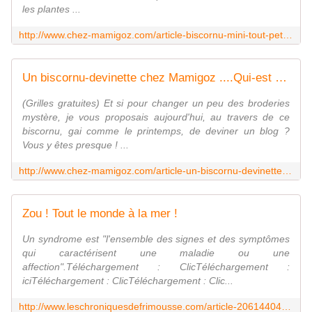
les plantes ...
http://www.chez-mamigoz.com/article-biscornu-mini-tout-petit-mes-voisins-sont-sympas-118864005.html
Un biscornu-devinette chez Mamigoz ....Qui-est ? - Chez Mamigoz
(Grilles gratuites) Et si pour changer un peu des broderies
mystère, je vous proposais aujourd'hui, au travers de ce
biscornu, gai comme le printemps, de deviner un blog ?
Vous y êtes presque ! ...
http://www.chez-mamigoz.com/article-un-biscornu-devinette-chez-mamigoz-qui-est-56867392.html
Zou ! Tout le monde à la mer !
Un syndrome est "l'ensemble des signes et des symptômes
qui caractérisent une maladie ou une
affection".Téléchargement : ClicTéléchargement :
iciTéléchargement : ClicTéléchargement : Clic...
http://www.leschroniquesdefrimousse.com/article-20614404.html