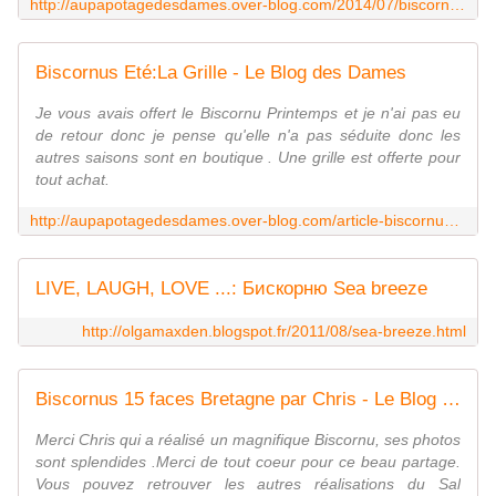
http://aupapotagedesdames.over-blog.com/2014/07/biscornus-du-monde-l-egypte.html
Biscornus Eté:La Grille - Le Blog des Dames
Je vous avais offert le Biscornu Printemps et je n'ai pas eu
de retour donc je pense qu'elle n'a pas séduite donc les
autres saisons sont en boutique . Une grille est offerte pour
tout achat.
http://aupapotagedesdames.over-blog.com/article-biscornus-ete-74344976.html
LIVE, LAUGH, LOVE ...: Бискорню Sea breeze
http://olgamaxden.blogspot.fr/2011/08/sea-breeze.html
Biscornus 15 faces Bretagne par Chris - Le Blog des Dames
Merci Chris qui a réalisé un magnifique Biscornu, ses photos
sont splendides .Merci de tout coeur pour ce beau partage.
Vous pouvez retrouver les autres réalisations du Sal