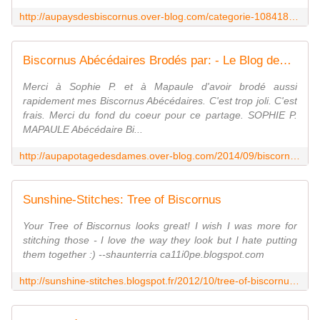
http://aupaysdesbiscornus.over-blog.com/categorie-10841896.html
Biscornus Abécédaires Brodés par: - Le Blog des Dames
Merci à Sophie P. et à Mapaule d'avoir brodé aussi
rapidement mes Biscornus Abécédaires. C'est trop joli. C'est
frais. Merci du fond du coeur pour ce partage. SOPHIE P.
MAPAULE Abécédaire Bi...
http://aupapotagedesdames.over-blog.com/2014/09/biscornus-abecedaires-brodes-par.html
Sunshine-Stitches: Tree of Biscornus
Your Tree of Biscornus looks great! I wish I was more for
stitching those - I love the way they look but I hate putting
them together :) --shaunterria ca11i0pe.blogspot.com
http://sunshine-stitches.blogspot.fr/2012/10/tree-of-biscornus.html