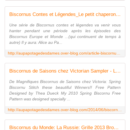
Biscornus Contes et Légendes_Le petit chaperon rouge - Le Blog des Dames
Une série de Biscornus contes et légendes va venir vous
hanter pendant une période après les épisodes des
Biscornus Europe et Monde ...(qui continuent de temps à
autre) Il y aura: Alice au Pa...
http://aupapotagedesdames.over-blog.com/article-biscornus-contes-et-legendes_le-petit-chaperon-rouge-115097669.html
Biscornus de Saisons chez Victorian Sampler - Le Blog des Dames
De Magnifiques Biscornus de Saisons chez Victoria: Spring
Biscornu Stitch these beautiful Winners!! Free Pattern
Designed by Thea Dueck My 2010 Spring Biscornu Free
Pattern was designed specially ...
http://aupapotagedesdames.over-blog.com/2014/06/biscornus-de-saisons-chez-victorian-sampler.html
Biscornus du Monde: La Russie: Grille 2013 Brodée par - Le Blog des Dames