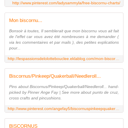
http://www.pinterest.com/ladysammyla/free-biscornu-charts/
Mon biscornu...
Bonsoir à toutes, Il semblerait que mon biscornu vous ait fait
de l'effet car vous avez été nombreuses à me demander (
via les commentaires et par mails ), des petites explications
pour...
http://lespassionsdelolottebouclee.eklablog.com/mon-biscornu-a62117753
Biscornus/Pinkeep/Quakerball/Needleroll...
Pins about Biscornus/Pinkeep/Quakerball/Needleroll... hand-
picked by Pinner Ange Fay | See more about punto de cruz,
cross crafts and pincushions.
http://www.pinterest.com/angefay5/biscornuspinkeepquakerballneedleroll/
BISCORNUS