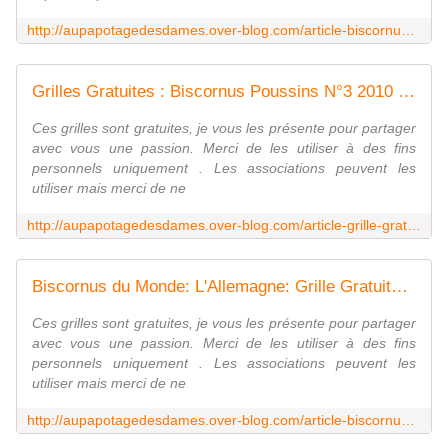
http://aupapotagedesdames.over-blog.com/article-biscornus-2012-kokeshis-printemps-la-grille-gratuite-99248419.html
Grilles Gratuites : Biscornus Poussins N°3 2010 de Pâques - Le Blog des Dames
Ces grilles sont gratuites, je vous les présente pour partager
avec vous une passion. Merci de les utiliser à des fins
personnels uniquement . Les associations peuvent les
utiliser mais merci de ne
http://aupapotagedesdames.over-blog.com/article-grille-gratuite-biscornus-n-2-de-paques-44935950.html
Biscornus du Monde: L'Allemagne: Grille Gratuite 2013 - Le Blog des Dames
Ces grilles sont gratuites, je vous les présente pour partager
avec vous une passion. Merci de les utiliser à des fins
personnels uniquement . Les associations peuvent les
utiliser mais merci de ne
http://aupapotagedesdames.over-blog.com/article-biscornus-de-l-europe-l-allemagne-grille-gratuite-2013-105881942.html