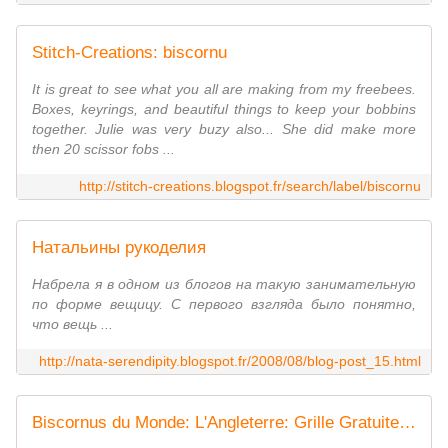
Stitch-Creations: biscornu
It is great to see what you all are making from my freebees.
Boxes, keyrings, and beautiful things to keep your bobbins
together. Julie was very buzy also... She did make more
then 20 scissor fobs ...
http://stitch-creations.blogspot.fr/search/label/biscornu
Натальины рукоделия
Набрела я в одном из блогов на такую занимательную
по форме вещицу. С первого взгляда было понятно,
что вещь ...
http://nata-serendipity.blogspot.fr/2008/08/blog-post_15.html
Biscornus du Monde: L'Angleterre: Grille Gratuite 2013 - Le Blog des Dames