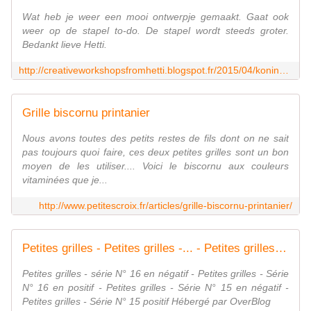
Wat heb je weer een mooi ontwerpje gemaakt. Gaat ook
weer op de stapel to-do. De stapel wordt steeds groter.
Bedankt lieve Hetti.
http://creativeworkshopsfromhetti.blogspot.fr/2015/04/koningsdag-2015.html?utm_source=feedburner&utm_medium=email&utm_campaign=Feed:+CreativeWorkshopsFromHetti+(Creative+Workshops+from+Hetti)
Grille biscornu printanier
Nous avons toutes des petits restes de fils dont on ne sait
pas toujours quoi faire, ces deux petites grilles sont un bon
moyen de les utiliser.... Voici le biscornu aux couleurs
vitaminées que je...
http://www.petitescroix.fr/articles/grille-biscornu-printanier/
Petites grilles - Petites grilles -... - Petites grilles -... - Petites grilles -... - Petites grilles -... - Le blog de Louison
Petites grilles - série N° 16 en négatif - Petites grilles - Série
N° 16 en positif - Petites grilles - Série N° 15 en négatif -
Petites grilles - Série N° 15 positif Hébergé par OverBlog