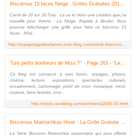
Biscornus 15 faces Neige : Grilles Gratuites 2012 - Le Blog des Dames
Carré de 20 sur 20 Tuto : Là ou ici Voici une création que j'ai
travaillé pour thème : La Neige. Rapide à Broder. Vous
pourrez télécharger une grille pour faire ce biscornu 15
faces . N'hé...
http://aupapotagedesdames.over-blog.com/article-biscornus-15-faces-neige-grilles-gratuites-2012-91428066.html
"Les petits bonheurs de Miss T" - Page 263 - "Les petits bonheurs de Miss T"
Ce blog est consacré à mes loisirs: voyages, photos,
cinéma, lecture, expositions, spectacles culturels,
encadrement, cartonnage, point de croix, mosaïque, tricot,
couture, laine feutrée, croc...
http://misst.canalblog.com/archives/p2630-10.html
Biscornus Matriochkas Hiver : La Grille Gratuite - Le Blog des Dames
La Série Biscornu Matriochka saisonnière qui sera offerte