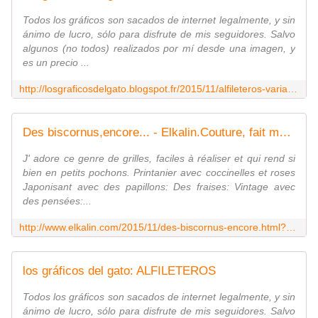
Todos los gráficos son sacados de internet legalmente, y sin
ánimo de lucro, sólo para disfrute de mis seguidores. Salvo
algunos (no todos) realizados por mí desde una imagen, y
es un precio ...
http://losgraficosdelgato.blogspot.fr/2015/11/alfileteros-variados.html?utm_source=feedburner&utm_medium=email&utm_campaign=Feed:+LosGrficosDelGato+(los+gr%C3%A1ficos+del+gato)
Des biscornus,encore... - Elkalin.Couture, fait main.
J' adore ce genre de grilles, faciles à réaliser et qui rend si
bien en petits pochons. Printanier avec coccinelles et roses
Japonisant avec des papillons: Des fraises: Vintage avec
des pensées:...
http://www.elkalin.com/2015/11/des-biscornus-encore.html?utm_source=_ob_email&utm_medium=_ob_notification&utm_campaign=_ob_pushmail
los gráficos del gato: ALFILETEROS
Todos los gráficos son sacados de internet legalmente, y sin
ánimo de lucro, sólo para disfrute de mis seguidores. Salvo