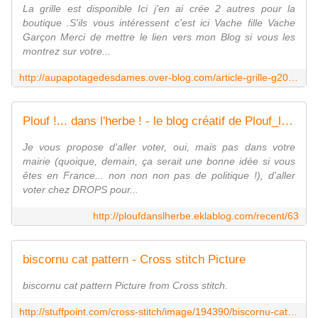
La grille est disponible Ici j'en ai crée 2 autres pour la
boutique .S'ils vous intéressent c'est ici Vache fille Vache
Garçon Merci de mettre le lien vers mon Blog si vous les
montrez sur votre...
http://aupapotagedesdames.over-blog.com/article-grille-g2011-biscornu-vachesratuites-70250589.html
Plouf !... dans l'herbe ! - le blog créatif de Plouf_le_loup
Je vous propose d'aller voter, oui, mais pas dans votre
mairie (quoique, demain, ça serait une bonne idée si vous
êtes en France... non non non pas de politique !), d'aller
voter chez DROPS pour...
http://ploufdanslherbe.eklablog.com/recent/63
biscornu cat pattern - Cross stitch Picture
biscornu cat pattern Picture from Cross stitch.
http://stuffpoint.com/cross-stitch/image/194390/biscornu-cat-pattern-picture/