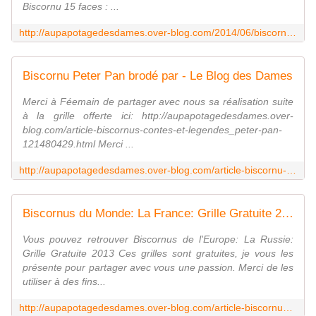
Biscornu 15 faces : ...
http://aupapotagedesdames.over-blog.com/2014/06/biscornus-15-faces-bretagne-par-chris.html
Biscornu Peter Pan brodé par - Le Blog des Dames
Merci à Féemain de partager avec nous sa réalisation suite
à la grille offerte ici: http://aupapotagedesdames.over-
blog.com/article-biscornus-contes-et-legendes_peter-pan-
121480429.html Merci ...
http://aupapotagedesdames.over-blog.com/article-biscornu-peter-pan-brode-par-123177579.html
Biscornus du Monde: La France: Grille Gratuite 2013 - Le Blog des Dames
Vous pouvez retrouver Biscornus de l'Europe: La Russie:
Grille Gratuite 2013 Ces grilles sont gratuites, je vous les
présente pour partager avec vous une passion. Merci de les
utiliser à des fins...
http://aupapotagedesdames.over-blog.com/article-biscornus-de-l-europe-la-france-grille-gratuite-2013-105880056.html