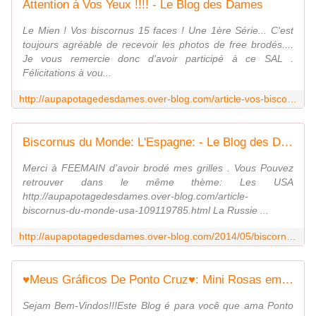
Attention à Vos Yeux !!!! - Le Blog des Dames
Le Mien ! Vos biscornus 15 faces ! Une 1ère Série... C'est
toujours agréable de recevoir les photos de free brodés....
Je vous remercie donc d'avoir participé à ce SAL .
Félicitations à vou...
http://aupapotagedesdames.over-blog.com/article-vos-biscornus-15-faces-37763188.html
Biscornus du Monde: L'Espagne: - Le Blog des Dames
Merci à FEEMAIN d'avoir brodé mes grilles . Vous Pouvez
retrouver dans le même thème: Les USA
http://aupapotagedesdames.over-blog.com/article-
biscornus-du-monde-usa-109119785.html La Russie ...
http://aupapotagedesdames.over-blog.com/2014/05/biscornus-de-l-europe-l-espagne.html
♥Meus Gráficos De Ponto Cruz♥: Mini Rosas em Ponto Cruz
Sejam Bem-Vindos!!!Este Blog é para você que ama Ponto