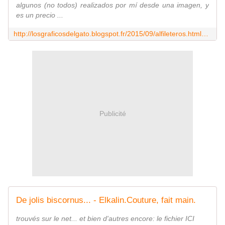
algunos (no todos) realizados por mí desde una imagen, y
es un precio ...
http://losgraficosdelgato.blogspot.fr/2015/09/alfileteros.html?utm_source=feedburner&utm_medium=email&utm_campaign=Feed:+LosGrficosDelGato+(los+gr%C3%A1ficos+del+gato)
Publicité
De jolis biscornus... - Elkalin.Couture, fait main.
trouvés sur le net... et bien d'autres encore: le fichier ICI