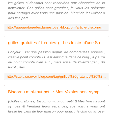
les grilles ci-dessous sont réservées aux Abonnées de la
newsletter. Ces grilles sont gratuites, je vous les présente
pour partager avec vous une passion. Merci de les utiliser à
des fins pers...
http://aupapotagedesdames.over-blog.com/article-biscornus-de-l-europe-l-angleterre-grille-gratuite-2013-105882145.html
grilles gratuites ( freebies ) - Les loisirs d'une Sablaise
Bonjour . J'ai une passion depuis de nombreuses années ,
c'est le point compté ! C'est ainsi que dans ce blog , il y aura
du point compté bien sûr , mais aussi de l'Hardanger , du
tricot , des ...
http://sablaise.over-blog.com/tag/grilles%20gratuites%20%28%20freebies%20%29/
Biscornu mini-tout petit : Mes Voisins sont sympas - Chez Mamigoz
(Grilles gratuites) Biscornu mini-tout petit & Mes Voisins sont
sympas & Pendant leurs vacances, vos voisins vous ont
laissé les clefs de leur maison pour nourrir le chat ou arroser