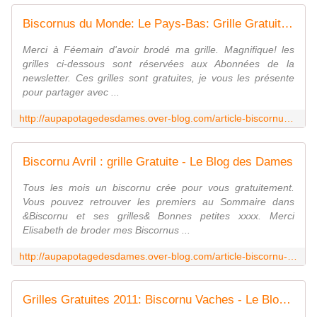
Biscornus du Monde: Le Pays-Bas: Grille Gratuite 2013:Brodée par - Le Blog des Dames
Merci à Féemain d'avoir brodé ma grille. Magnifique! les
grilles ci-dessous sont réservées aux Abonnées de la
newsletter. Ces grilles sont gratuites, je vous les présente
pour partager avec ...
http://aupapotagedesdames.over-blog.com/article-biscornus-de-l-europe-le-pays-bas-grille-gratuite-2013-105880926.html
Biscornu Avril : grille Gratuite - Le Blog des Dames
Tous les mois un biscornu crée pour vous gratuitement.
Vous pouvez retrouver les premiers au Sommaire dans
&Biscornu et ses grilles& Bonnes petites xxxx. Merci
Elisabeth de broder mes Biscornus ...
http://aupapotagedesdames.over-blog.com/article-biscornu-avril-grille-gratuite-82831890.html
Grilles Gratuites 2011: Biscornu Vaches - Le Blog des Dames